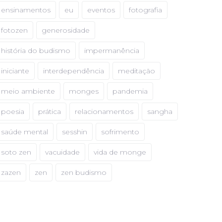
ensinamentos
eu
eventos
fotografia
fotozen
generosidade
história do budismo
impermanência
iniciante
interdependência
meditação
meio ambiente
monges
pandemia
poesia
prática
relacionamentos
sangha
saúde mental
sesshin
sofrimento
soto zen
vacuidade
vida de monge
zazen
zen
zen budismo