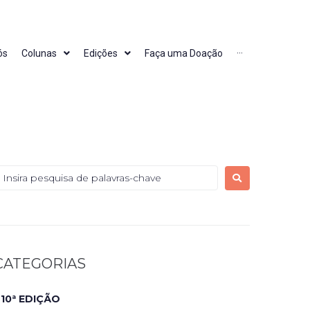
ós
Colunas
Edições
Faça uma Doação
···
CATEGORIAS
10ª EDIÇÃO