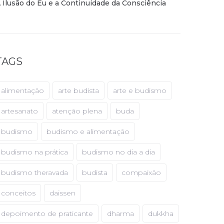
 Ilusão do Eu e a Continuidade da Consciência
TAGS
alimentação
arte budista
arte e budismo
artesanato
atenção plena
buda
budismo
budismo e alimentação
budismo na prática
budismo no dia a dia
budismo theravada
budista
compaixão
conceitos
daissen
depoimento de praticante
dharma
dukkha