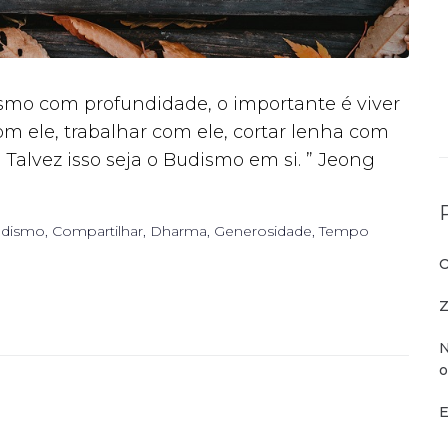
mo com profundidade, o importante é viver
m ele, trabalhar com ele, cortar lenha com
 Talvez isso seja o Budismo em si. ” Jeong
dismo
,
Compartilhar
,
Dharma
,
Generosidade
,
Tempo
O
Z
N
o
E