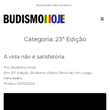
Atualidades sobre Budismo
Categoria:
23ª Edição
A vida não é satisfatória
Por
Budismo Hoje
Em
23ª Edição
,
Budismo Pelos Olhos de Um Leigo
,
Variedades
Postou
31/01/2024