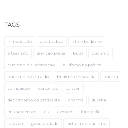
TAGS
alimentação
arte budista
arte e budismo
artesanato
atenção plena
buda
budismo
budismo e alimentação
budismo na prática
budismo no dia a dia
budismo theravada
budista
compaixão
conceitos
daissen
depoimento de praticante
dharma
dukkha
ensinamentos
eu
eventos
fotografia
fotozen
generosidade
história do budismo