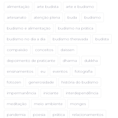
alimentação
arte budista
arte e budismo
artesanato
atenção plena
buda
budismo
budismo e alimentação
budismo na prática
budismo no dia a dia
budismo theravada
budista
compaixão
conceitos
daissen
depoimento de praticante
dharma
dukkha
ensinamentos
eu
eventos
fotografia
fotozen
generosidade
história do budismo
impermanência
iniciante
interdependência
meditação
meio ambiente
monges
pandemia
poesia
prática
relacionamentos