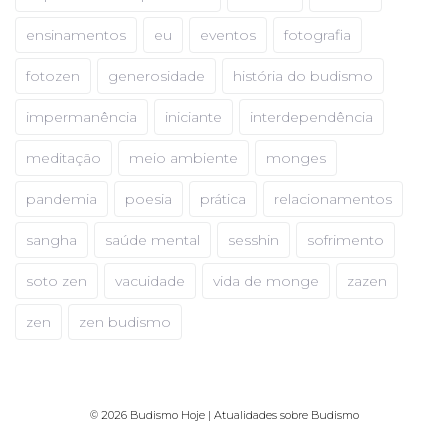
ensinamentos
eu
eventos
fotografia
fotozen
generosidade
história do budismo
impermanência
iniciante
interdependência
meditação
meio ambiente
monges
pandemia
poesia
prática
relacionamentos
sangha
saúde mental
sesshin
sofrimento
soto zen
vacuidade
vida de monge
zazen
zen
zen budismo
© 2026 Budismo Hoje | Atualidades sobre Budismo