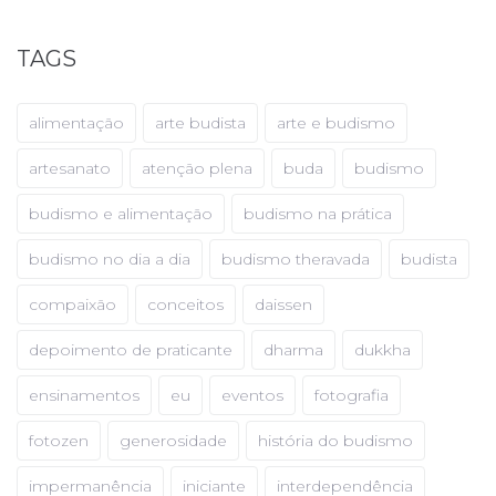
TAGS
alimentação
arte budista
arte e budismo
artesanato
atenção plena
buda
budismo
budismo e alimentação
budismo na prática
budismo no dia a dia
budismo theravada
budista
compaixão
conceitos
daissen
depoimento de praticante
dharma
dukkha
ensinamentos
eu
eventos
fotografia
fotozen
generosidade
história do budismo
impermanência
iniciante
interdependência