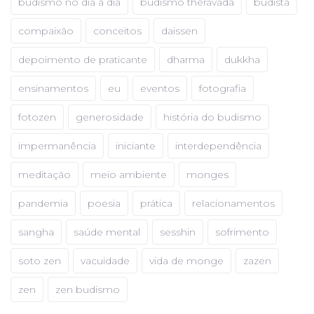
budismo no dia a dia
budismo theravada
budista
compaixão
conceitos
daissen
depoimento de praticante
dharma
dukkha
ensinamentos
eu
eventos
fotografia
fotozen
generosidade
história do budismo
impermanência
iniciante
interdependência
meditação
meio ambiente
monges
pandemia
poesia
prática
relacionamentos
sangha
saúde mental
sesshin
sofrimento
soto zen
vacuidade
vida de monge
zazen
zen
zen budismo