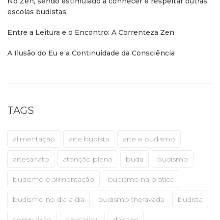
No Zen, sendo estimulado a conhecer e respeitar outras
escolas budistas
Entre a Leitura e o Encontro: A Correnteza Zen
A Ilusão do Eu e a Continuidade da Consciência
TAGS
alimentação
arte budista
arte e budismo
artesanato
atenção plena
buda
budismo
budismo e alimentação
budismo na prática
budismo no dia a dia
budismo theravada
budista
compaixão
conceitos
daissen