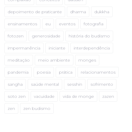
depoimento de praticante
dharma
dukkha
ensinamentos
eu
eventos
fotografia
fotozen
generosidade
história do budismo
impermanência
iniciante
interdependência
meditação
meio ambiente
monges
pandemia
poesia
prática
relacionamentos
sangha
saúde mental
sesshin
sofrimento
soto zen
vacuidade
vida de monge
zazen
zen
zen budismo