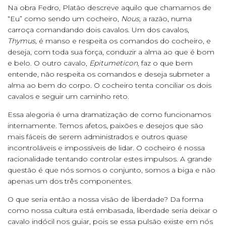
Na obra Fedro, Platão descreve aquilo que chamamos de
“Eu” como sendo um cocheiro,
Nous,
a razão, numa
carroça comandando dois cavalos. Um dos cavalos,
Thymus,
é manso e respeita os comandos do cocheiro, e
deseja, com toda sua força, conduzir a alma ao que é bom
e belo. O outro cavalo,
Epitumeticon,
faz o que bem
entende, não respeita os comandos e deseja submeter a
alma ao bem do corpo. O cocheiro tenta conciliar os dois
cavalos e seguir um caminho reto.
Essa alegoria é uma dramatização de como funcionamos
internamente. Temos afetos, paixões e desejos que são
mais fáceis de serem administrados e outros quase
incontroláveis e impossíveis de lidar. O cocheiro é nossa
racionalidade tentando controlar estes impulsos. A grande
questão é que nós somos o conjunto, somos a biga e não
apenas um dos três componentes.
O que seria então a nossa visão de liberdade? Da forma
como nossa cultura está embasada, liberdade seria deixar o
cavalo indócil nos guiar, pois se essa pulsão existe em nós