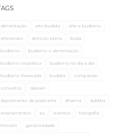
TAGS
alimentação
arte budista
arte e budismo
artesanato
atenção plena
buda
budismo
budismo e alimentação
budismo na prática
budismo no dia a dia
budismo theravada
budista
compaixão
conceitos
daissen
depoimento de praticante
dharma
dukkha
ensinamentos
eu
eventos
fotografia
fotozen
generosidade