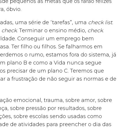
sde pequenos as metas que os farão felizes
, óbvio.
zadas, uma série de “tarefas”, uma
check list
.
,
check
. Terminar o ensino médio,
check
.
culdade. Conseguir um emprego bem
a. Ter filho ou filhos. Se falharmos em
perdemos o rumo, estamos fora do sistema, já
um plano B e como a Vida nunca segue
os precisar de um plano C. Teremos que
 a frustração de não seguir as normas e de
ção emocional, trauma, sobre amor, sobre
ança, sobre pressão por resultados, sobre
ações, sobre escolas sendo usadas como
ade de atividades para preencher o dia das