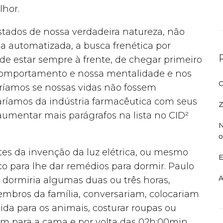
lhor.
stados de nossa verdadeira natureza, não
 automatizada, a busca frenética por
e estar sempre à frente, de chegar primeiro
 comportamento e nossa mentalidade e nos
O
íamos se nossas vidas não fossem
aríamos da indústria farmacêutica com seus
Z
mentar mais parágrafos na lista no CID²
N
o
es da invenção da luz elétrica, ou mesmo
E
co para lhe dar remédios para dormir. Paulo
A
, dormiria algumas duas ou três horas,
mbros da família, conversariam, colocariam
mida para os animais, costurar roupas ou
am para a cama e por volta das 02h;00min