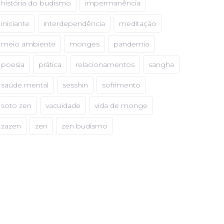
história do budismo
impermanência
iniciante
interdependência
meditação
meio ambiente
monges
pandemia
poesia
prática
relacionamentos
sangha
saúde mental
sesshin
sofrimento
soto zen
vacuidade
vida de monge
zazen
zen
zen budismo