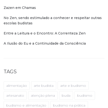
Zazen em Chamas
No Zen, sendo estimulado a conhecer e respeitar outras
escolas budistas
Entre a Leitura e o Encontro: A Correnteza Zen
A Ilusão do Eu e a Continuidade da Consciência
TAGS
alimentação
arte budista
arte e budismo
artesanato
atenção plena
buda
budismo
budismo e alimentação
budismo na prática