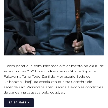
É com pesar que comunicamos o falecimento no dia 10 de
setembro, às 0:30 hora, do Reverendo Abade Superior
Fukuyama Taiho Todo Zenji do Monasterio Sede de
Daihonzan Eiheiji, da escola zen budista Sotoshu; ele
ascendeu ao Parinirvana aos 90 anos. Devido às condições
da pandemia causada pelo covid, a...
SAIBA MAIS >