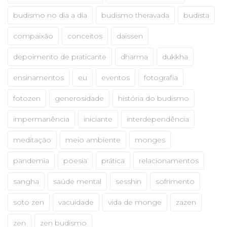
budismo no dia a dia
budismo theravada
budista
compaixão
conceitos
daissen
depoimento de praticante
dharma
dukkha
ensinamentos
eu
eventos
fotografia
fotozen
generosidade
história do budismo
impermanência
iniciante
interdependência
meditação
meio ambiente
monges
pandemia
poesia
prática
relacionamentos
sangha
saúde mental
sesshin
sofrimento
soto zen
vacuidade
vida de monge
zazen
zen
zen budismo