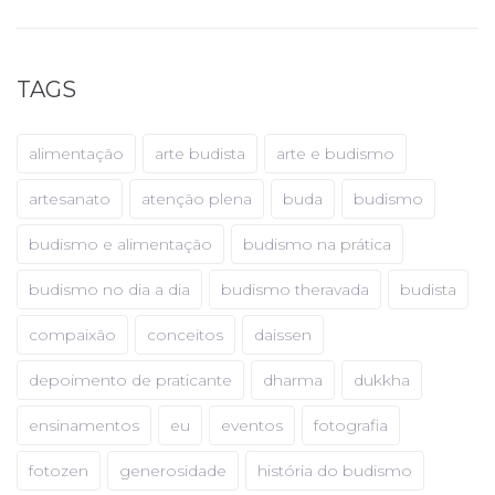
TAGS
alimentação
arte budista
arte e budismo
artesanato
atenção plena
buda
budismo
budismo e alimentação
budismo na prática
budismo no dia a dia
budismo theravada
budista
compaixão
conceitos
daissen
depoimento de praticante
dharma
dukkha
ensinamentos
eu
eventos
fotografia
fotozen
generosidade
história do budismo