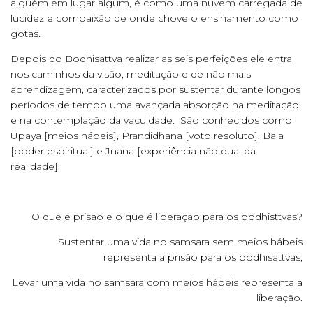
alguém em lugar algum, é como uma nuvem carregada de
lucidez e compaixão de onde chove o ensinamento como
gotas.
Depois do Bodhisattva realizar as seis perfeições ele entra
nos caminhos da visão, meditação e de não mais
aprendizagem, caracterizados por sustentar durante longos
períodos de tempo uma avançada absorção na meditação
e na contemplação da vacuidade. São conhecidos como
Upaya [meios hábeis], Prandidhana [voto resoluto], Bala
[poder espiritual] e Jnana [experiência não dual da
realidade].
O que é prisão e o que é liberação para os bodhisttvas?
Sustentar uma vida no samsara sem meios hábeis
representa a prisão para os bodhisattvas;
Levar uma vida no samsara com meios hábeis representa a
liberação.