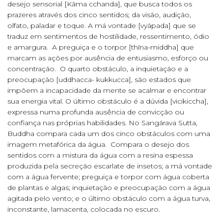
desejo sensorial [Kãma cchanda], que busca todos os
prazeres através dos cinco sentidos; da visão, audição,
olfato, paladar e toque. A má vontade [vyãpada] que se
traduz em sentimentos de hostilidade, ressentimento, ódio
e amargura. A preguiça e o torpor [thīna-middha] que
marcam as ações por ausência de entusiasmo, esforço ou
concentração. O quarto obstáculo, a inquietação e a
preocupação [uddhacca- kukkucca], são estados que
impõem a incapacidade da mente se acalmar e encontrar
sua energia vital. O último obstáculo é a dúvida [vicikiccha],
expressa numa profunda ausência de convicção ou
confiança nas próprias habilidades. No Sangãrava Sutta,
Buddha compara cada um dos cinco obstáculos com uma
imagem metafórica da água. Compara o desejo dos
sentidos com a mistura da água com a resina espessa
produzida pela secreção escarlate de insetos; a má vontade
com a água fervente; preguiça e torpor com água coberta
de plantas e algas; inquietação e preocupação com a água
agitada pelo vento; e o último obstáculo com a água turva,
inconstante, lamacenta, colocada no escuro.