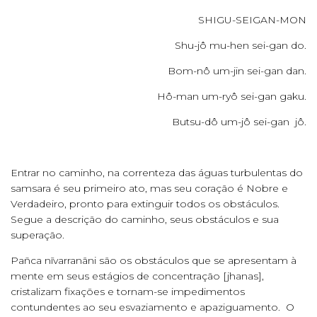
SHIGU-SEIGAN-MON
Shu-jô mu-hen sei-gan do.
Bom-nô um-jin sei-gan dan.
Hô-man um-ryô sei-gan gaku.
Butsu-dô um-jô sei-gan jô.
Entrar no caminho, na correnteza das águas turbulentas do
samsara é seu primeiro ato, mas seu coração é Nobre e
Verdadeiro, pronto para extinguir todos os obstáculos.
Segue a descrição do caminho, seus obstáculos e sua
superação.
Pañca nīvarranãni são os obstáculos que se apresentam à
mente em seus estágios de concentração [jhanas],
cristalizam fixações e tornam-se impedimentos
contundentes ao seu esvaziamento e apaziguamento. O