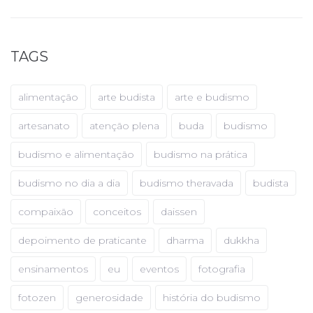
TAGS
alimentação
arte budista
arte e budismo
artesanato
atenção plena
buda
budismo
budismo e alimentação
budismo na prática
budismo no dia a dia
budismo theravada
budista
compaixão
conceitos
daissen
depoimento de praticante
dharma
dukkha
ensinamentos
eu
eventos
fotografia
fotozen
generosidade
história do budismo