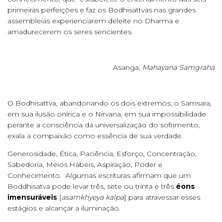
primeiras perfeições e faz os Bodhisattvas nas grandes
assembleias experienciarem deleite no Dharma e
amadurecerem os seres sencientes.
Asanga,
Mahayana Samgraha
O Bodhisattva, abandonando os dois extremos; o Samsara,
em sua ilusão onírica e o Nirvana, em sua impossibilidade
perante a consciência da universalização do sofrimento,
exala a compaixão como essência de sua verdade.
Generosidade, Ética, Paciência, Esforço, Concentração,
Sabedoria, Meios Hábeis, Aspiração, Poder e
Conhecimento. Algumas escrituras afirmam que um
Boddhisatva pode levar três, sete ou trinta e três
éons
imensuráveis
[
asamkhyeya kalpa
] para atravessar esses
estágios e alcançar a iluminação.