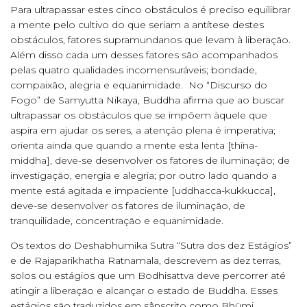
Para ultrapassar estes cinco obstáculos é preciso equilibrar
a mente pelo cultivo do que seriam a antítese destes
obstáculos, fatores supramundanos que levam à liberação.
Além disso cada um desses fatores são acompanhados
pelas quatro qualidades incomensuráveis; bondade,
compaixão, alegria e equanimidade. No “Discurso do
Fogo” de Samyutta Nikaya, Buddha afirma que ao buscar
ultrapassar os obstáculos que se impõem àquele que
aspira em ajudar os seres, a atenção plena é imperativa;
orienta ainda que quando a mente esta lenta [thīna-
middha], deve-se desenvolver os fatores de iluminação; de
investigação, energia e alegria; por outro lado quando a
mente está agitada e impaciente [uddhacca-kukkucca],
deve-se desenvolver os fatores de iluminação, de
tranquilidade, concentração e equanimidade.
Os textos do Deshabhumika Sutra “Sutra dos dez Estágios”
e de Rajaparikhatha Ratnamala, descrevem as dez terras,
solos ou estágios que um Bodhisattva deve percorrer até
atingir a liberação e alcançar o estado de Buddha. Esses
estágios são traduzidos em sânscrito como Bhūmi