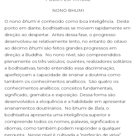
NONO BHUMI
O nono
bhumi
é conhecido como boa inteligência. Deste
ponto em diante, bodhisattvas se movem rapidamente em
direção ao despertar. Antes dessa fase, o progresso
desenvolveu-se relativamente lento, no entanto do oitavo
ao décimo
bhumi
são feitos grandes progressos em
direção a Buddha. No nono nível, são compreendidos
plenamente os três veículos; ouvintes, realizadores solitários
e bodhisattvas, tendo entendido essa discriminação,
aperfeiçoam a capacidade de ensinar a doutrina como
também os conhecimentos analíticos. São quatro os
conhecimentos analíticos; conceitos fundamentais,
significado, gramática e exposição. Dessa forma são
desenvolvidos a eloquência e a habilidade em apresentar
ensinamentos doutrinários. No bhumi de
Bala
, o
bodhisattva apresenta uma inteligência superior e
compreende todos os nomes, palavras, significados e
idiomas, como também podem responder a qualquer
pergunta. Nesse nível é cultivada a “perfeição de viriya”,