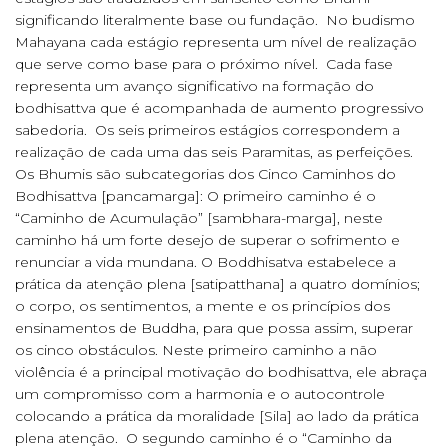
significando literalmente base ou fundação. No budismo
Mahayana cada estágio representa um nível de realização
que serve como base para o próximo nível. Cada fase
representa um avanço significativo na formação do
bodhisattva que é acompanhada de aumento progressivo
sabedoria. Os seis primeiros estágios correspondem a
realização de cada uma das seis Paramitas, as perfeições.
Os Bhumis são subcategorias dos Cinco Caminhos do
Bodhisattva [pancamarga]: O primeiro caminho é o
“Caminho de Acumulação” [sambhara-marga], neste
caminho há um forte desejo de superar o sofrimento e
renunciar a vida mundana. O Boddhisatva estabelece a
prática da atenção plena [satipatthana] a quatro domínios;
o corpo, os sentimentos, a mente e os princípios dos
ensinamentos de Buddha, para que possa assim, superar
os cinco obstáculos. Neste primeiro caminho a não
violência é a principal motivação do bodhisattva, ele abraça
um compromisso com a harmonia e o autocontrole
colocando a prática da moralidade [Sila] ao lado da prática
plena atenção. O segundo caminho é o “Caminho da