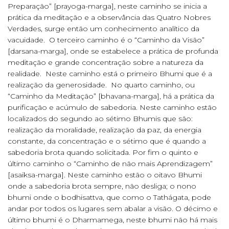
Preparação” [prayoga-marga], neste caminho se inicia a
prática da meditação e a observância das Quatro Nobres
Verdades, surge então um conhecimento analítico da
vacuidade. O terceiro caminho é o “Caminho da Visão”
[darsana-marga], onde se estabelece a prática de profunda
meditação e grande concentração sobre a natureza da
realidade. Neste caminho está o primeiro Bhumi que é a
realização da generosidade. No quarto caminho, ou
“Caminho da Meditação” [bhavana-marga], há a prática da
purificação e acúmulo de sabedoria. Neste caminho estão
localizados do segundo ao sétimo Bhumis que são:
realização da moralidade, realização da paz, da energia
constante, da concentração e o sétimo que é quando a
sabedoria brota quando solicitada. Por fim o quinto e
último caminho o “Caminho de não mais Aprendizagem”
[asaiksa-marga]. Neste caminho estão o oitavo Bhumi
onde a sabedoria brota sempre, não desliga; o nono
bhumi onde o bodhisattva, que como o Tathágata, pode
andar por todos os lugares sem abalar a visão. O décimo e
último bhumi é o Dharmamega, neste bhumi não há mais