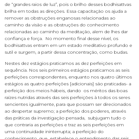
de “grandes raios de luz”, pois o brilho desses bodhisattvas
brilha em todas as direções. Essa capacitação os ajuda a
remover as obstruções enganosas relacionadas ao
caminho da visão e as obstruções do conhecimento
relacionadas ao caminho da meditação, alem de lhes dar
confiança e força. No momento final desse nível, os
bodhisattvas entram em um estado meditativo profundo e
sutil e surgem, a partir dessa concentração, como budas.
Nestes dez estágios praticamos as dez perfeições em
sequência. Nos seis primeiros estágios praticamos as seis
perfeições correspondentes, enquanto nos quatro últimos
estágios as quatro perfeições [adicionais] são praticadas- a
perfeição dos meios hábeis, dando os méritos das boas
raízes nutridas através das seis perfeições à todos os seres
sencientes igualmente, para que possam ser direcionados
ao despertar supremo; a perfeição dos poderes, através
das práticas da investigação pensada, subjugam tudo o
que contraria as perfeições e traz as seis perfeições em
uma continuidade ininterrupta; a perfeição do
conhecimento, que estabelece o entendimento das seis