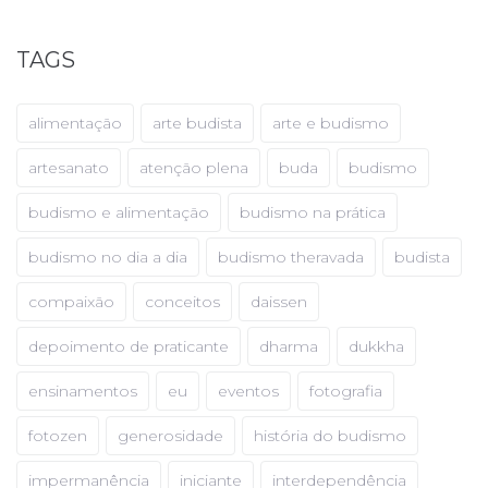
TAGS
alimentação
arte budista
arte e budismo
artesanato
atenção plena
buda
budismo
budismo e alimentação
budismo na prática
budismo no dia a dia
budismo theravada
budista
compaixão
conceitos
daissen
depoimento de praticante
dharma
dukkha
ensinamentos
eu
eventos
fotografia
fotozen
generosidade
história do budismo
impermanência
iniciante
interdependência