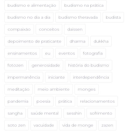
budismo e alimentação
budismo na prática
budismo no dia a dia
budismo theravada
budista
compaixão
conceitos
daissen
depoimento de praticante
dharma
dukkha
ensinamentos
eu
eventos
fotografia
fotozen
generosidade
história do budismo
impermanência
iniciante
interdependência
meditação
meio ambiente
monges
pandemia
poesia
prática
relacionamentos
sangha
saúde mental
sesshin
sofrimento
soto zen
vacuidade
vida de monge
zazen