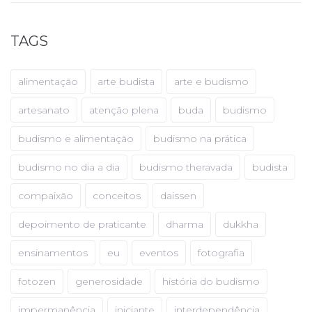
TAGS
alimentação
arte budista
arte e budismo
artesanato
atenção plena
buda
budismo
budismo e alimentação
budismo na prática
budismo no dia a dia
budismo theravada
budista
compaixão
conceitos
daissen
depoimento de praticante
dharma
dukkha
ensinamentos
eu
eventos
fotografia
fotozen
generosidade
história do budismo
impermanência
iniciante
interdependência