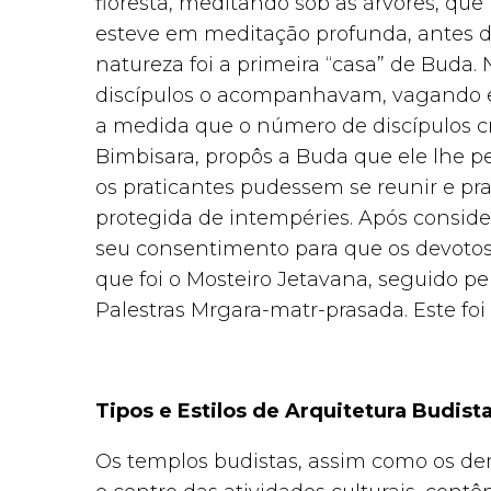
floresta, meditando sob as árvores, que
esteve em meditação profunda, antes de
natureza foi a primeira “casa” de Buda.
discípulos o acompanhavam, vagando en
a medida que o número de discípulos 
Bimbisara, propôs a Buda que ele lhe p
os praticantes pudessem se reunir e p
protegida de intempéries. Após conside
seu consentimento para que os devotos
que foi o Mosteiro Jetavana, seguido p
Palestras Mrgara-matr-prasada. Este foi 
Tipos e Estilos de Arquitetura Budist
Os templos budistas, assim como os de