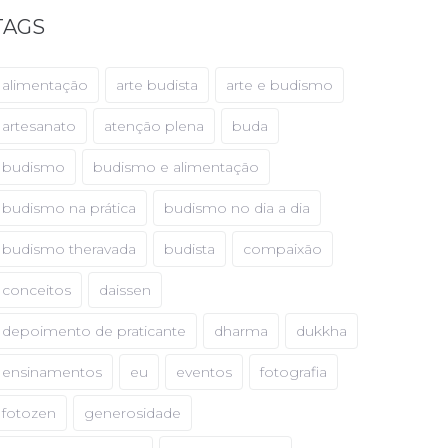
TAGS
alimentação
arte budista
arte e budismo
artesanato
atenção plena
buda
budismo
budismo e alimentação
budismo na prática
budismo no dia a dia
budismo theravada
budista
compaixão
conceitos
daissen
depoimento de praticante
dharma
dukkha
ensinamentos
eu
eventos
fotografia
fotozen
generosidade