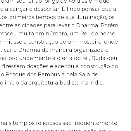
 foram seu lar ao longo de 49 dias em que
 alcançar o despertar. É lindo pensar que a
 Nos primeiros tempos de sua iluminação, os
tre as cidades para levar o Dharma. Porém,
cresceu muito em número, um Rei, de nome
ermitisse a construção de um mosteiro, onde
raticar o Dharma de maneira organizada e
rar profundamente a oferta do rei, Buda deu
 fizessem doações e aceitou a construção do
elo Bosque dos Bambus e pela Sala de
o início da arquitetura budista na Índia.
a
mais templos religiosos são frequentemente