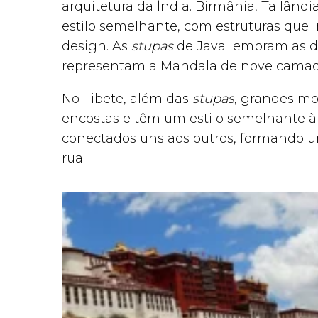
arquitetura da Índia. Birmânia, Tailâ
estilo semelhante, com estruturas que
design. As
stupas
de Java lembram as do
representam a Mandala de nove camad
No Tibete, além das
stupas
, grandes mo
encostas e têm um estilo semelhante à a
conectados uns aos outros, formando u
rua.