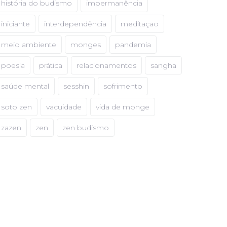
história do budismo
impermanência
iniciante
interdependência
meditação
meio ambiente
monges
pandemia
poesia
prática
relacionamentos
sangha
saúde mental
sesshin
sofrimento
soto zen
vacuidade
vida de monge
zazen
zen
zen budismo