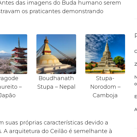
. Antes das imagens do Buda humano serem
stravam os praticantes demonstrando
O
Z
N
Pagode
Boudhanath
Stupa-
o
ureito –
Stupa – Nepal
Norodom –
Japão
Camboja
E
A
m suas próprias características devido a
s. A arquitetura do Ceilão é semelhante à