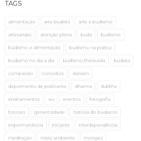
TAGS
alimentação
arte budista
arte e budismo
artesanato
atenção plena
buda
budismo
budismo e alimentação
budismo na prática
budismo no dia a dia
budismo theravada
budista
compaixão
conceitos
daissen
depoimento de praticante
dharma
dukkha
ensinamentos
eu
eventos
fotografia
fotozen
generosidade
história do budismo
impermanência
iniciante
interdependência
meditação
meio ambiente
monges