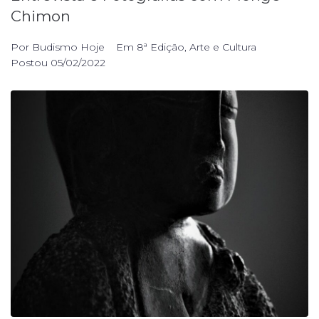
Chimon
Por
Budismo Hoje
Em
8ª Edição
,
Arte e Cultura
Postou
05/02/2022