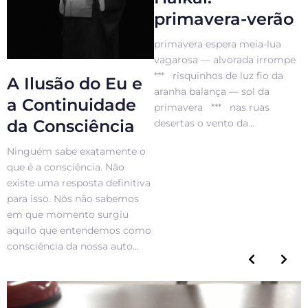
primavera-verão
primavera espera meia-lua
vagarosa — alvorada irrompe
*** risquinhos de luz fio da
A Ilusão do Eu e
aranha balança — sol da
a Continuidade
primavera *** nas ruas
da Consciência
desertas o vento da...
Ninguém sabe exatamente o
que é a consciência. Não
existe uma resposta definitiva
para isso. Nós não sabemos
em que momento surgiu
aquilo que entendemos como
consciência da nossa auto...