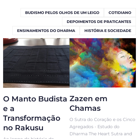
BUDISMO PELOS OLHOS DE UM LEIGO
COTIDIANO
DEPOIMENTOS DE PRATICANTES
ENSINAMENTOS DO DHARMA
HISTÓRIA E SOCIEDADE
Zazen em
O Manto Budista
Chamas
e a
Transformação
O Sutra do Coração e os Cinco
no Rakusu
Agregados - Estudo do
Dharma The Heart Sutra and
Ao longo da história do