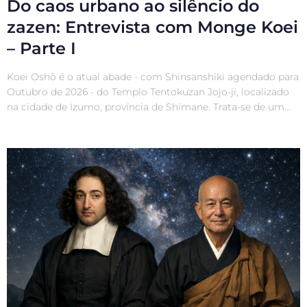
Do caos urbano ao silêncio do
zazen: Entrevista com Monge Koei
– Parte I
Koei Oshō é o atual abade - com Shinsanshiki agendado para
Outubro de 2026 - do Templo Tentokuzan Jojo-ji, localizado
na cidade de Izumo, província de Shimane. Trata-se de um...