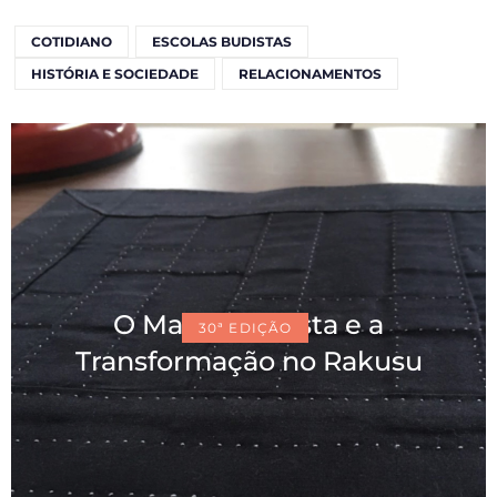
COTIDIANO
ESCOLAS BUDISTAS
HISTÓRIA E SOCIEDADE
RELACIONAMENTOS
O Manto Budista e a
30ª EDIÇÃO
Transformação no Rakusu