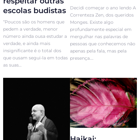
respeitar outras
Decidi começar o ano lendo A
escolas budistas
Correnteza Zen, dos queridos
“Poucos são os homens que
Monges. Existe algo
pedem a verdade, menor
profundamente especial em
número ainda ousa estudar a
mergulhar nas palavras de
verdade, e ainda mais
pessoas que conhecemos não
insignificante é o total dos
apenas pela fala, mas pela
que ousam segui-la em todas
presença....
as suas...
Haikai: