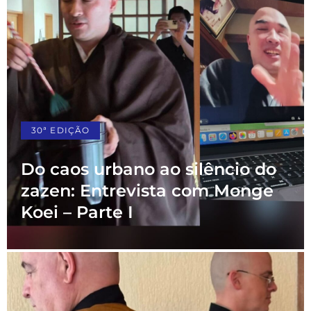
30ª EDIÇÃO
Do caos urbano ao silêncio do
zazen: Entrevista com Monge
Koei – Parte I