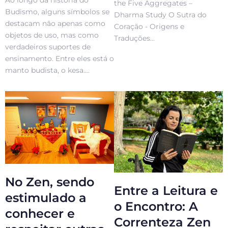
the Five Aggregates –
Budismo, alguns símbolos se
Dharma Study O Sutra do
destacam não apenas como
Coração - Origens e
objetos de uso, mas como
Traduções...
verdadeiros suportes de
ensinamento. Entre eles está o
manto budista, o kesa....
No Zen, sendo
Entre a Leitura e
estimulado a
o Encontro: A
conhecer e
Correnteza Zen