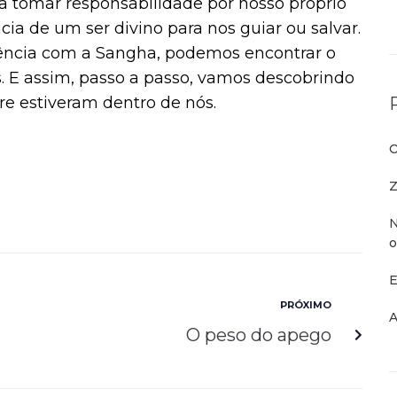
 a tomar responsabilidade por nosso próprio
ia de um ser divino para nos guiar ou salvar.
ivência com a Sangha, podemos encontrar o
s. E assim, passo a passo, vamos descobrindo
e estiveram dentro de nós.
O
Z
N
o
E
PRÓXIMO
A
O peso do apego