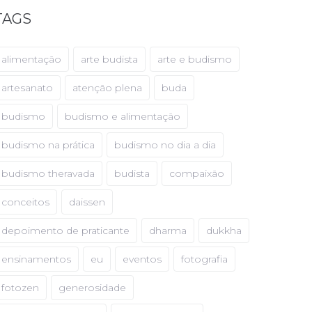
TAGS
alimentação
arte budista
arte e budismo
artesanato
atenção plena
buda
budismo
budismo e alimentação
budismo na prática
budismo no dia a dia
budismo theravada
budista
compaixão
conceitos
daissen
depoimento de praticante
dharma
dukkha
ensinamentos
eu
eventos
fotografia
fotozen
generosidade