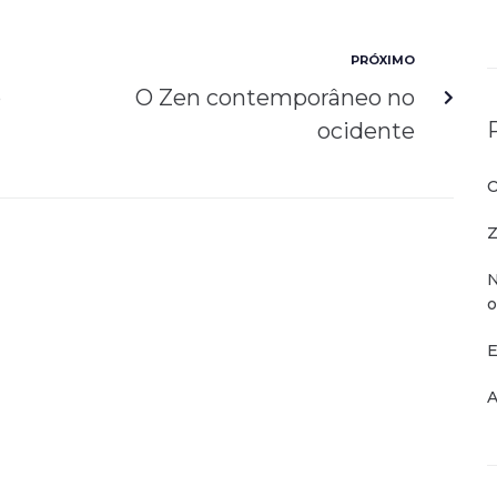
PRÓXIMO
o
O Zen contemporâneo no
ocidente
O
Z
N
o
E
A