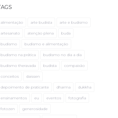
TAGS
alimentação
arte budista
arte e budismo
artesanato
atenção plena
buda
budismo
budismo e alimentação
budismo na prática
budismo no dia a dia
budismo theravada
budista
compaixão
conceitos
daissen
depoimento de praticante
dharma
dukkha
ensinamentos
eu
eventos
fotografia
fotozen
generosidade