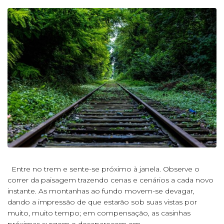
Entre no trem e sente-se próximo à janela. Observe o
correr da paisagem trazendo cenas e cenários a cada novo
instante. As montanhas ao fundo movem-se devagar,
dando a impressão de que estarão sob suas vistas por
muito, muito tempo; em compensação, as casinhas