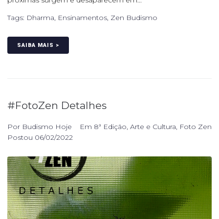
próximas surgem e desaparecem em...
Tags:
Dharma
,
Ensinamentos
,
Zen Budismo
SAIBA MAIS >
#FotoZen Detalhes
Por
Budismo Hoje
Em
8ª Edição
,
Arte e Cultura
,
Foto Zen
Postou
06/02/2022