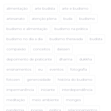
alimentação
arte budista
arte e budismo
artesanato
atenção plena
buda
budismo
budismo e alimentação
budismo na prática
budismo no dia a dia
budismo theravada
budista
compaixão
conceitos
daissen
depoimento de praticante
dharma
dukkha
ensinamentos
eu
eventos
fotografia
fotozen
generosidade
história do budismo
impermanência
iniciante
interdependência
meditação
meio ambiente
monges
pandemia
poesia
prática
relacionamentos