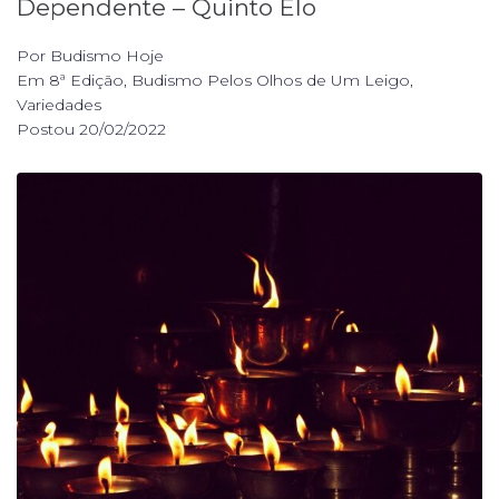
Dependente – Quinto Elo
Por
Budismo Hoje
Em
8ª Edição
,
Budismo Pelos Olhos de Um Leigo
,
Variedades
Postou
20/02/2022