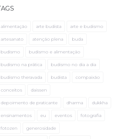
TAGS
alimentação
arte budista
arte e budismo
artesanato
atenção plena
buda
budismo
budismo e alimentação
budismo na prática
budismo no dia a dia
budismo theravada
budista
compaixão
conceitos
daissen
depoimento de praticante
dharma
dukkha
ensinamentos
eu
eventos
fotografia
fotozen
generosidade