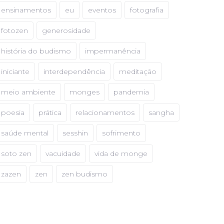
ensinamentos
eu
eventos
fotografia
fotozen
generosidade
história do budismo
impermanência
iniciante
interdependência
meditação
meio ambiente
monges
pandemia
poesia
prática
relacionamentos
sangha
saúde mental
sesshin
sofrimento
soto zen
vacuidade
vida de monge
zazen
zen
zen budismo