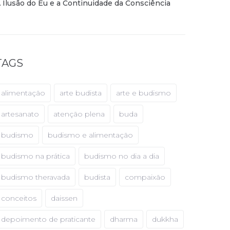
 Ilusão do Eu e a Continuidade da Consciência
TAGS
alimentação
arte budista
arte e budismo
artesanato
atenção plena
buda
budismo
budismo e alimentação
budismo na prática
budismo no dia a dia
budismo theravada
budista
compaixão
conceitos
daissen
depoimento de praticante
dharma
dukkha