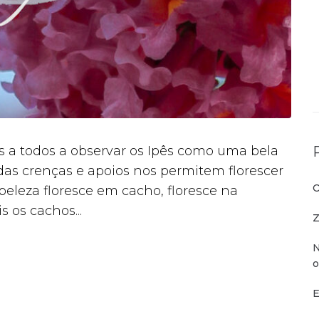
a todos a observar os Ipês como uma bela
das crenças e apoios nos permitem florescer
O
beleza floresce em cacho, floresce na
 os cachos...
Z
N
o
E