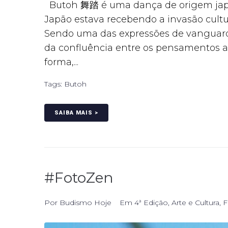
Butoh 舞踏 é uma dança de origem japo
Japão estava recebendo a invasão cultu
Sendo uma das expressões de vanguarda
da confluência entre os pensamentos artí
forma,...
Tags:
Butoh
SAIBA MAIS >
#FotoZen
Por
Budismo Hoje
Em
4ª Edição
,
Arte e Cultura
,
F