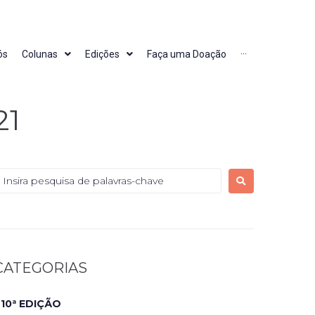
ós
Colunas
Edições
Faça uma Doação
···
21
CATEGORIAS
10ª EDIÇÃO