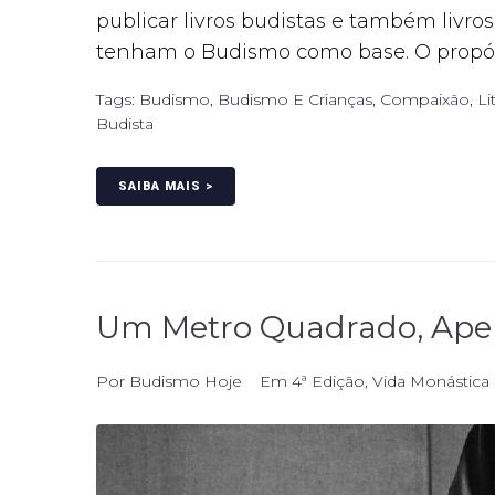
publicar livros budistas e também livr
tenham o Budismo como base. O propósi
Tags:
Budismo
,
Budismo E Crianças
,
Compaixão
,
Li
Budista
SAIBA MAIS >
Um Metro Quadrado, Ape
Por
Budismo Hoje
Em
4ª Edição
,
Vida Monástica