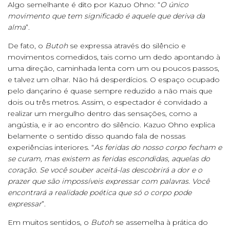
Algo semelhante é dito por Kazuo Ohno: “
O único
movimento que tem significado é aquele que deriva da
alma
”.
De fato, o
Butoh
se expressa através do silêncio e
movimentos comedidos, tais como um dedo apontando à
uma direção, caminhada lenta com um ou poucos passos,
e talvez um olhar. Não há desperdícios. O espaço ocupado
pelo dançarino é quase sempre reduzido a não mais que
dois ou três metros. Assim, o espectador é convidado a
realizar um mergulho dentro das sensações, como a
angústia, e ir ao encontro do silêncio. Kazuo Ohno explica
belamente o sentido disso quando fala de nossas
experiências interiores. “
As feridas do nosso corpo fecham e
se curam, mas existem as feridas escondidas, aquelas do
coração. Se você souber aceitá-las descobrirá a dor e o
prazer que são impossíveis expressar com palavras. Você
encontrará a realidade poética que só o corpo pode
expressar
”.
Em muitos sentidos, o
Butoh
se assemelha à prática do