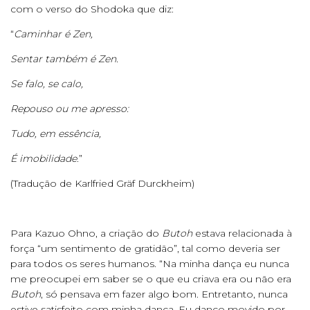
com o verso do Shodoka que diz:
“
Caminhar é Zen,
Sentar também é Zen.
Se falo, se calo,
Repouso ou me apresso:
Tudo, em essência,
É imobilidade
.”
(Tradução de Karlfried Gräf Durckheim)
Para Kazuo Ohno, a criação do
Butoh
estava relacionada à
força “um sentimento de gratidão”, tal como deveria ser
para todos os seres humanos. “Na minha dança eu nunca
me preocupei em saber se o que eu criava era ou não era
Butoh
, só pensava em fazer algo bom. Entretanto, nunca
estive satisfeito com minha dança. Eu danço movido por