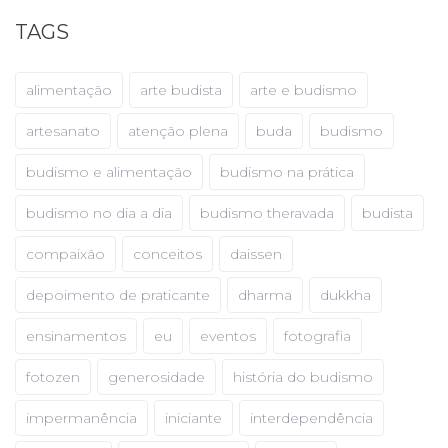
TAGS
alimentação
arte budista
arte e budismo
artesanato
atenção plena
buda
budismo
budismo e alimentação
budismo na prática
budismo no dia a dia
budismo theravada
budista
compaixão
conceitos
daissen
depoimento de praticante
dharma
dukkha
ensinamentos
eu
eventos
fotografia
fotozen
generosidade
história do budismo
impermanência
iniciante
interdependência