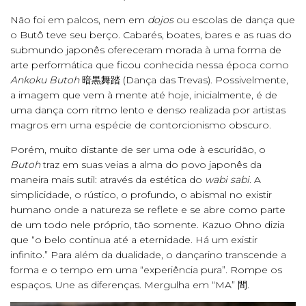
Não foi em palcos, nem em
dojos
ou escolas de dança que
o Butô teve seu berço. Cabarés, boates, bares e as ruas do
submundo japonês ofereceram morada à uma forma de
arte performática que ficou conhecida nessa época como
Ankoku Butoh
暗黒舞踏 (Dança das Trevas). Possivelmente,
a imagem que vem à mente até hoje, inicialmente, é de
uma dança com ritmo lento e denso realizada por artistas
magros em uma espécie de contorcionismo obscuro.
Porém, muito distante de ser uma ode à escuridão, o
Butoh
traz em suas veias a alma do povo japonês da
maneira mais sutil: através da estética do
wabi sabi
. A
simplicidade, o rústico, o profundo, o abismal no existir
humano onde a natureza se reflete e se abre como parte
de um todo nele próprio, tão somente. Kazuo Ohno dizia
que “o belo continua até a eternidade. Há um existir
infinito.” Para além da dualidade, o dançarino transcende a
forma e o tempo em uma “experiência pura”. Rompe os
espaços. Une as diferenças. Mergulha em “MA” 間.