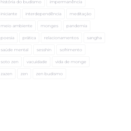
história do budismo
impermanência
iniciante
interdependência
meditação
meio ambiente
monges
pandemia
poesia
prática
relacionamentos
sangha
saúde mental
sesshin
sofrimento
soto zen
vacuidade
vida de monge
zazen
zen
zen budismo