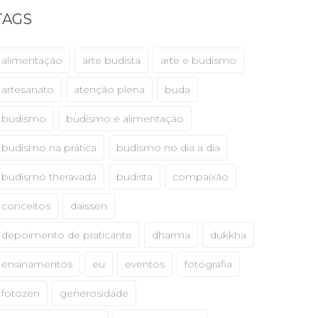
TAGS
alimentação
arte budista
arte e budismo
artesanato
atenção plena
buda
budismo
budismo e alimentação
budismo na prática
budismo no dia a dia
budismo theravada
budista
compaixão
conceitos
daissen
depoimento de praticante
dharma
dukkha
ensinamentos
eu
eventos
fotografia
fotozen
generosidade