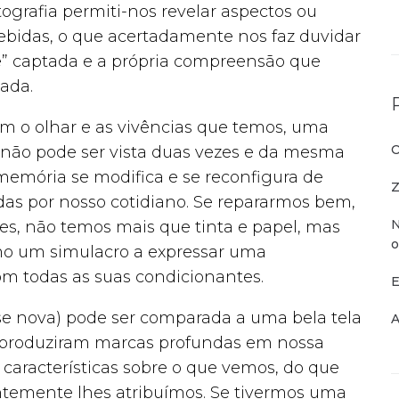
otografia permiti-nos revelar aspectos ou
cebidas, o que acertadamente nos faz duvidar
e” captada e a própria compreensão que
ada.
 o olhar e as vivências que temos, uma
O
, não pode ser vista duas vezes e da mesma
memória se modifica e se reconfigura de
Z
as por nosso cotidiano. Se repararmos bem,
N
ões, não temos mais que tinta e papel, mas
o
omo um simulacro a expressar uma
 todas as suas condicionantes.
E
se nova) pode ser comparada a uma bela tela
A
 produziram marcas profundas em nossa
características sobre o que vemos, do que
emente lhes atribuímos. Se tivermos uma