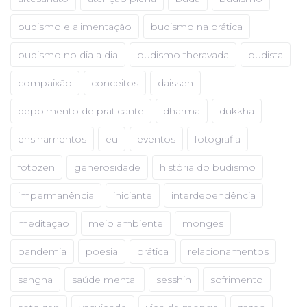
budismo e alimentação
budismo na prática
budismo no dia a dia
budismo theravada
budista
compaixão
conceitos
daissen
depoimento de praticante
dharma
dukkha
ensinamentos
eu
eventos
fotografia
fotozen
generosidade
história do budismo
impermanência
iniciante
interdependência
meditação
meio ambiente
monges
pandemia
poesia
prática
relacionamentos
sangha
saúde mental
sesshin
sofrimento