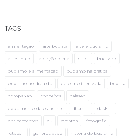
TAGS
alimentação
arte budista
arte e budismo
artesanato
atenção plena
buda
budismo
budismo e alimentação
budismo na prática
budismo no dia a dia
budismo theravada
budista
compaixão
conceitos
daissen
depoimento de praticante
dharma
dukkha
ensinamentos
eu
eventos
fotografia
fotozen
generosidade
história do budismo