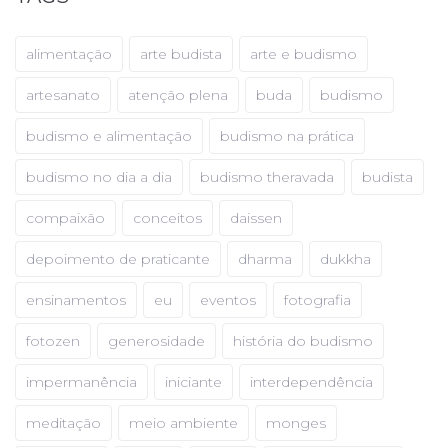
alimentação
arte budista
arte e budismo
artesanato
atenção plena
buda
budismo
budismo e alimentação
budismo na prática
budismo no dia a dia
budismo theravada
budista
compaixão
conceitos
daissen
depoimento de praticante
dharma
dukkha
ensinamentos
eu
eventos
fotografia
fotozen
generosidade
história do budismo
impermanência
iniciante
interdependência
meditação
meio ambiente
monges