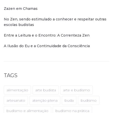
Zazen em Chamas
No Zen, sendo estimulado a conhecer e respeitar outras
escolas budistas
Entre a Leitura e o Encontro: A Correnteza Zen
A Ilusão do Eu e a Continuidade da Consciência
TAGS
alimentação
arte budista
arte e budismo
artesanato
atenção plena
buda
budismo
budismo e alimentação
budismo na prática