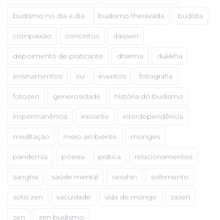
budismo no dia a dia
budismo theravada
budista
compaixão
conceitos
daissen
depoimento de praticante
dharma
dukkha
ensinamentos
eu
eventos
fotografia
fotozen
generosidade
história do budismo
impermanência
iniciante
interdependência
meditação
meio ambiente
monges
pandemia
poesia
prática
relacionamentos
sangha
saúde mental
sesshin
sofrimento
soto zen
vacuidade
vida de monge
zazen
zen
zen budismo