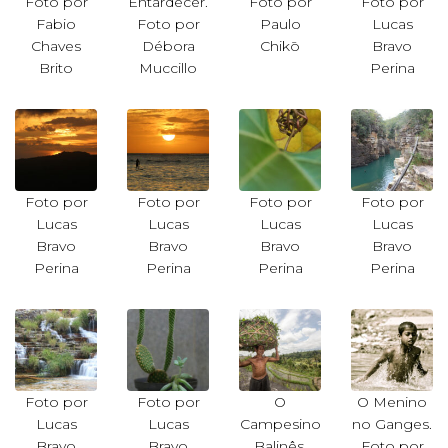
Foto por
Entardecer.
Foto por
Foto por
Fabio
Foto por
Paulo
Lucas
Chaves
Débora
Chikō
Bravo
Brito
Muccillo
Perina
Foto por
Foto por
Foto por
Foto por
Lucas
Lucas
Lucas
Lucas
Bravo
Bravo
Bravo
Bravo
Perina
Perina
Perina
Perina
Foto por
Foto por
O
O Menino
Lucas
Lucas
Campesino
no Ganges.
Bravo
Bravo
Balinês.
Foto por