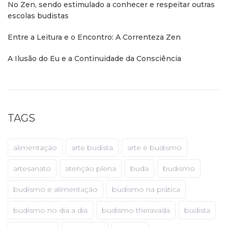
No Zen, sendo estimulado a conhecer e respeitar outras
escolas budistas
Entre a Leitura e o Encontro: A Correnteza Zen
A Ilusão do Eu e a Continuidade da Consciência
TAGS
alimentação
arte budista
arte e budismo
artesanato
atenção plena
buda
budismo
budismo e alimentação
budismo na prática
budismo no dia a dia
budismo theravada
budista