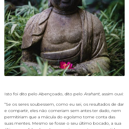
Isto foi dito pelo Abençoado, dito pelo
Arahant
, assim ouvi:
“Se os seres soubessem, como eu sei, os resultados de dar
e compartir, eles não comeriam sem antes ter dado, nem
permitiriam que a mácula do egoísmo tome conta das
suas mentes. Mesmo se fosse o seu último bocado, a sua