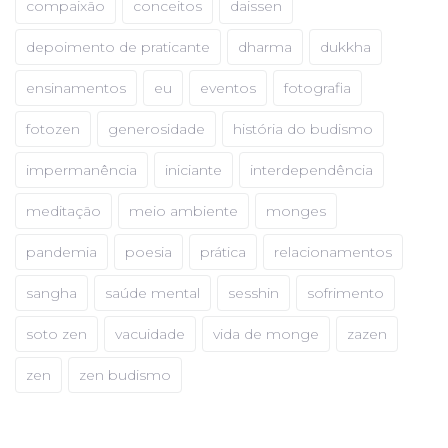
compaixão
conceitos
daissen
depoimento de praticante
dharma
dukkha
ensinamentos
eu
eventos
fotografia
fotozen
generosidade
história do budismo
impermanência
iniciante
interdependência
meditação
meio ambiente
monges
pandemia
poesia
prática
relacionamentos
sangha
saúde mental
sesshin
sofrimento
soto zen
vacuidade
vida de monge
zazen
zen
zen budismo