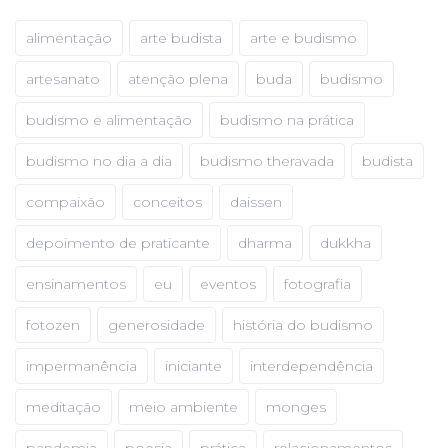
alimentação
arte budista
arte e budismo
artesanato
atenção plena
buda
budismo
budismo e alimentação
budismo na prática
budismo no dia a dia
budismo theravada
budista
compaixão
conceitos
daissen
depoimento de praticante
dharma
dukkha
ensinamentos
eu
eventos
fotografia
fotozen
generosidade
história do budismo
impermanência
iniciante
interdependência
meditação
meio ambiente
monges
pandemia
poesia
prática
relacionamentos