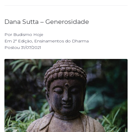
Dana Sutta – Generosidade
Por
Budismo Hoje
Em
2ª Edição
,
Ensinamentos do Dharma
Postou
31/07/2021