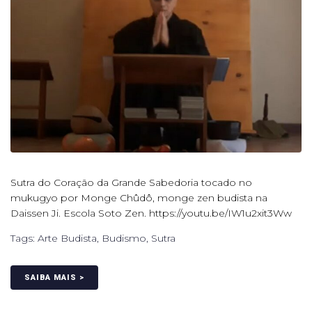
Sutra do Coração da Grande Sabedoria tocado no
mukugyo por Monge Chûdô, monge zen budista na
Daissen Ji. Escola Soto Zen. https://youtu.be/IW1u2xit3Ww
Tags:
Arte Budista
,
Budismo
,
Sutra
SAIBA MAIS >