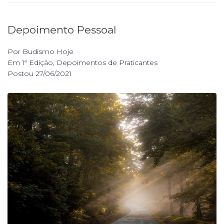
Depoimento Pessoal
Por
Budismo Hoje
Em
1ª Edição
,
Depoimentos de Praticantes
Postou
27/06/2021