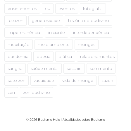
ensinamentos
eu
eventos
fotografia
fotozen
generosidade
história do budismo
impermanência
iniciante
interdependência
meditação
meio ambiente
monges
pandemia
poesia
prática
relacionamentos
sangha
saúde mental
sesshin
sofrimento
soto zen
vacuidade
vida de monge
zazen
zen
zen budismo
© 2026 Budismo Hoje | Atualidades sobre Budismo