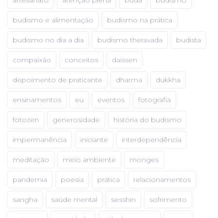
artesanato
atenção plena
buda
budismo
budismo e alimentação
budismo na prática
budismo no dia a dia
budismo theravada
budista
compaixão
conceitos
daissen
depoimento de praticante
dharma
dukkha
ensinamentos
eu
eventos
fotografia
fotozen
generosidade
história do budismo
impermanência
iniciante
interdependência
meditação
meio ambiente
monges
pandemia
poesia
prática
relacionamentos
sangha
saúde mental
sesshin
sofrimento