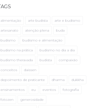
TAGS
alimentação
arte budista
arte e budismo
artesanato
atenção plena
buda
budismo
budismo e alimentação
budismo na prática
budismo no dia a dia
budismo theravada
budista
compaixão
conceitos
daissen
depoimento de praticante
dharma
dukkha
ensinamentos
eu
eventos
fotografia
fotozen
generosidade