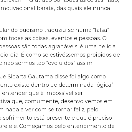
crevem: “Gratidão por todas as coisas”. Isso,
motivacional barata, das quais ele nunca
lar do budismo traduziu-se numa “falsa”
m todas as coisas, eventos e pessoas. O
s pessoas são todas agradáveis; é uma delícia
eio-dia! É como se estivéssemos proibidos de
de não sermos tão “evoluídos” assim.
ue Sidarta Gautama disse foi algo como
rimento existe dentro de determinada lógica”.
 entender que é impossível ser
ectiva que, comumente, desenvolvemos em
 nada a ver com se tornar feliz, pelo
o sofrimento está presente e que é preciso
bre ele. Começamos pelo entendimento de