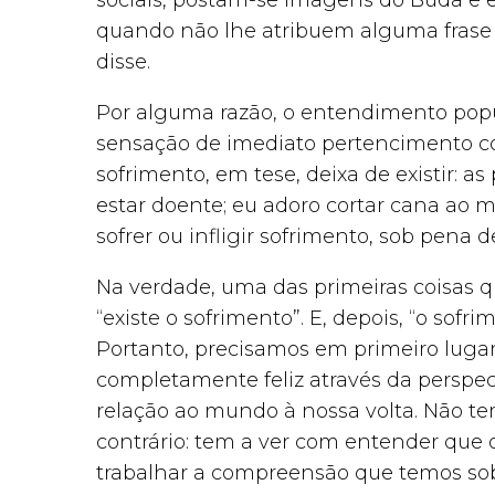
sociais, postam-se imagens do Buda e es
quando não lhe atribuem alguma frase 
disse.
Por alguma razão, o entendimento popu
sensação de imediato pertencimento co
sofrimento, em tese, deixa de existir: a
estar doente; eu adoro cortar cana ao m
sofrer ou infligir sofrimento, sob pena 
Na verdade, uma das primeiras coisas q
“existe o sofrimento”. E, depois, “o sof
Portanto, precisamos em primeiro lugar
completamente feliz através da persp
relação ao mundo à nossa volta. Não tem
contrário: tem a ver com entender que 
trabalhar a compreensão que temos so