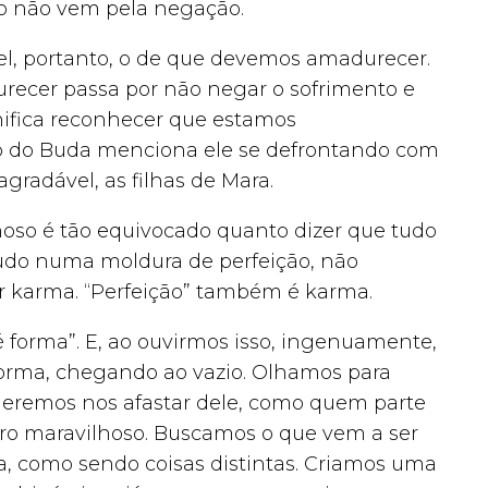
o não vem pela negação.
l, portanto, o de que devemos amadurecer.
urecer passa por não negar o sofrimento e
nifica reconhecer que estamos
to do Buda menciona ele se defrontando com
gradável, as filhas de Mara.
oso é tão equivocado quanto dizer que tudo
 tudo numa moldura de perfeição, não
r karma. “Perfeição” também é karma.
é forma”. E, ao ouvirmos isso, ingenuamente,
orma, chegando ao vazio. Olhamos para
ueremos nos afastar dele, como quem parte
ro maravilhoso. Buscamos o que vem a ser
a, como sendo coisas distintas. Criamos uma