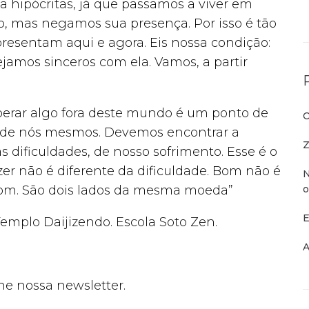
na hipócritas, já que passamos a viver em
o, mas negamos sua presença. Por isso é tão
presentam aqui e agora. Eis nossa condição:
jamos sinceros com ela. Vamos, a partir
perar algo fora deste mundo é um ponto de
O
a de nós mesmos. Devemos encontrar a
Z
 dificuldades, de nosso sofrimento. Esse é o
r não é diferente da dificuldade. Bom não é
N
o
om. São dois lados da mesma moeda”
E
Templo Daijizendo. Escola Soto Zen.
A
ne nossa newsletter.