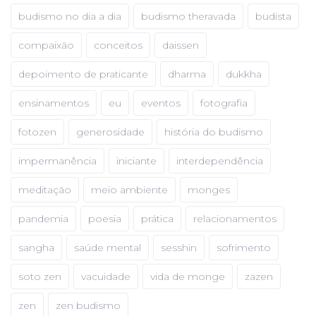
budismo no dia a dia
budismo theravada
budista
compaixão
conceitos
daissen
depoimento de praticante
dharma
dukkha
ensinamentos
eu
eventos
fotografia
fotozen
generosidade
história do budismo
impermanência
iniciante
interdependência
meditação
meio ambiente
monges
pandemia
poesia
prática
relacionamentos
sangha
saúde mental
sesshin
sofrimento
soto zen
vacuidade
vida de monge
zazen
zen
zen budismo