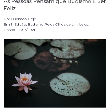
As Pessoas Pensam que Budismo É Ser
Feliz
Por
Budismo Hoje
Em
1ª Edição
,
Budismo Pelos Olhos de Um Leigo
Postou
27/06/2021