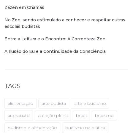
Zazen em Chamas
No Zen, sendo estimulado a conhecer e respeitar outras
escolas budistas
Entre a Leitura e o Encontro: A Correnteza Zen
A Ilusão do Eu e a Continuidade da Consciência
TAGS
alimentação
arte budista
arte e budismo
artesanato
atenção plena
buda
budismo
budismo e alimentação
budismo na prática