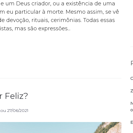
e um Deus criador, ou a existência de uma
 eu particular à morte. Mesmo assim, se vê
 devoção, rituais, cerimônias. Todas essas
stas, mas são expressões...
O
Z
 Feliz?
N
o
tou
27/06/2021
E