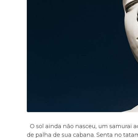
O sol ainda não nasceu, um samurai ac
de palha de sua cabana. Senta no tata