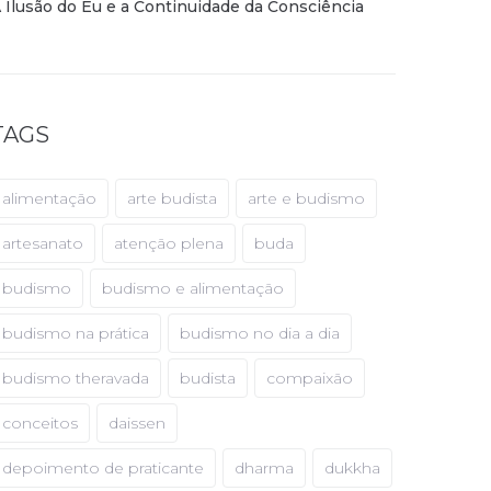
 Ilusão do Eu e a Continuidade da Consciência
TAGS
alimentação
arte budista
arte e budismo
artesanato
atenção plena
buda
budismo
budismo e alimentação
budismo na prática
budismo no dia a dia
budismo theravada
budista
compaixão
conceitos
daissen
depoimento de praticante
dharma
dukkha