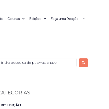
ós
Colunas
Edições
Faça uma Doação
···
CATEGORIAS
10ª EDIÇÃO