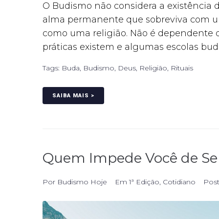
O Budismo não considera a existência d
alma permanente que sobreviva com um
como uma religião. Não é dependente de
práticas existem e algumas escolas budi
Tags:
Buda
,
Budismo
,
Deus
,
Religião
,
Rituais
SAIBA MAIS >
Quem Impede Você de Ser
Por
Budismo Hoje
Em
1ª Edição
,
Cotidiano
Pos