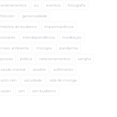
ensinamentos
eu
eventos
fotografia
fotozen
generosidade
história do budismo
impermanência
iniciante
interdependência
meditação
meio ambiente
monges
pandemia
poesia
prática
relacionamentos
sangha
saúde mental
sesshin
sofrimento
soto zen
vacuidade
vida de monge
zazen
zen
zen budismo