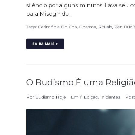
silêncio por alguns minutos. Lava seu 
para Misogi¹ do...
Tags:
Cerimônia Do Chá
,
Dharma
,
Rituais
,
Zen Bud
SAIBA MAIS >
O Budismo É uma Religiã
Por
Budismo Hoje
Em
1ª Edição
,
Iniciantes
Pos