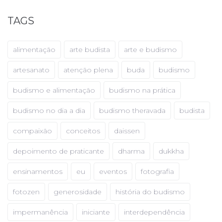
TAGS
alimentação
arte budista
arte e budismo
artesanato
atenção plena
buda
budismo
budismo e alimentação
budismo na prática
budismo no dia a dia
budismo theravada
budista
compaixão
conceitos
daissen
depoimento de praticante
dharma
dukkha
ensinamentos
eu
eventos
fotografia
fotozen
generosidade
história do budismo
impermanência
iniciante
interdependência