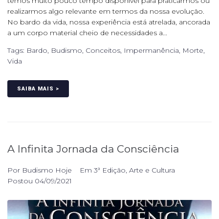
temos muito pouco tempo disponível para praticarmos ou
realizarmos algo relevante em termos da nossa evolução.
No bardo da vida, nossa experiência está atrelada, ancorada
a um corpo material cheio de necessidades a...
Tags:
Bardo
,
Budismo
,
Conceitos
,
Impermanência
,
Morte
,
Vida
SAIBA MAIS >
A Infinita Jornada da Consciência
Por
Budismo Hoje
Em
3ª Edição
,
Arte e Cultura
Postou
04/09/2021