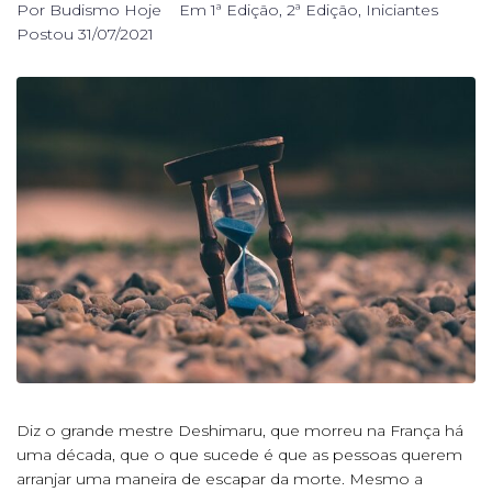
Por
Budismo Hoje
Em
1ª Edição
,
2ª Edição
,
Iniciantes
Postou
31/07/2021
Diz o grande mestre Deshimaru, que morreu na França há
uma década, que o que sucede é que as pessoas querem
arranjar uma maneira de escapar da morte. Mesmo a