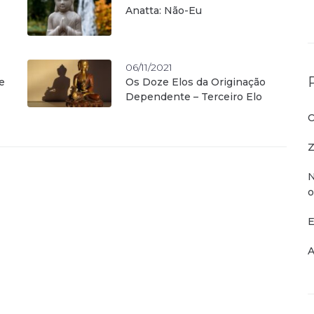
Anatta: Não-Eu
06/11/2021
e
Os Doze Elos da Originação
Dependente – Terceiro Elo
O
Z
N
o
E
A