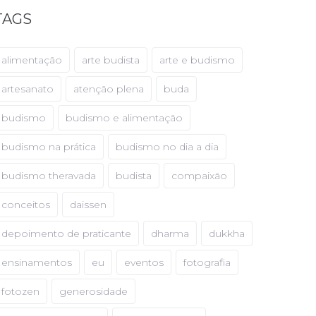
TAGS
alimentação
arte budista
arte e budismo
artesanato
atenção plena
buda
budismo
budismo e alimentação
budismo na prática
budismo no dia a dia
budismo theravada
budista
compaixão
conceitos
daissen
depoimento de praticante
dharma
dukkha
ensinamentos
eu
eventos
fotografia
fotozen
generosidade