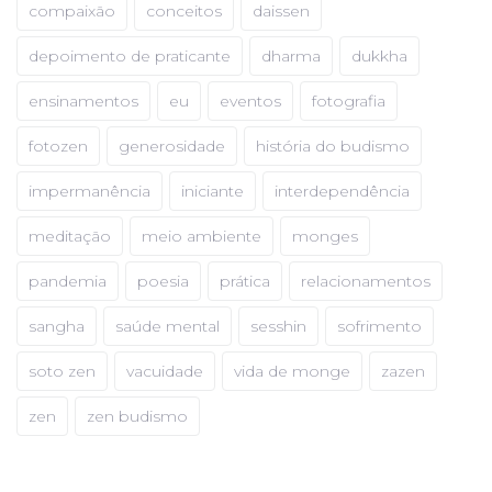
compaixão
conceitos
daissen
depoimento de praticante
dharma
dukkha
ensinamentos
eu
eventos
fotografia
fotozen
generosidade
história do budismo
impermanência
iniciante
interdependência
meditação
meio ambiente
monges
pandemia
poesia
prática
relacionamentos
sangha
saúde mental
sesshin
sofrimento
soto zen
vacuidade
vida de monge
zazen
zen
zen budismo