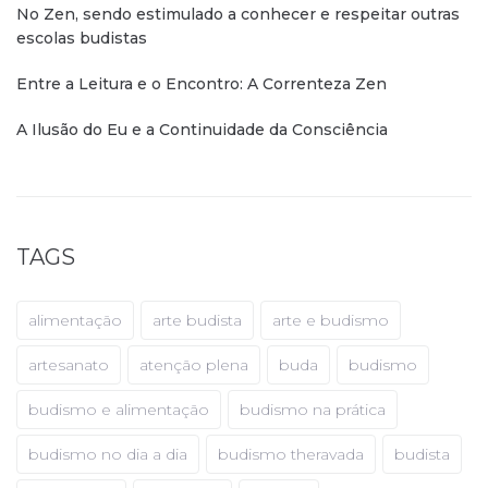
No Zen, sendo estimulado a conhecer e respeitar outras
escolas budistas
Entre a Leitura e o Encontro: A Correnteza Zen
A Ilusão do Eu e a Continuidade da Consciência
TAGS
alimentação
arte budista
arte e budismo
artesanato
atenção plena
buda
budismo
budismo e alimentação
budismo na prática
budismo no dia a dia
budismo theravada
budista