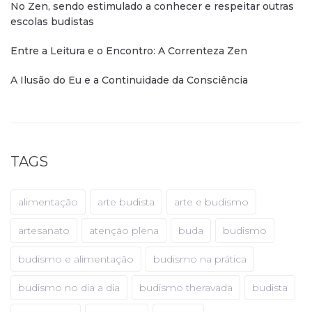
No Zen, sendo estimulado a conhecer e respeitar outras
escolas budistas
Entre a Leitura e o Encontro: A Correnteza Zen
A Ilusão do Eu e a Continuidade da Consciência
TAGS
alimentação
arte budista
arte e budismo
artesanato
atenção plena
buda
budismo
budismo e alimentação
budismo na prática
budismo no dia a dia
budismo theravada
budista