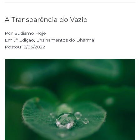
A Transparência do Vazio
Por
Budismo Hoje
Em
9ª Edição
,
Ensinamentos do Dharma
Postou
12/03/2022