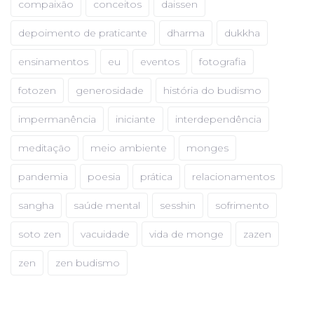
compaixão
conceitos
daissen
depoimento de praticante
dharma
dukkha
ensinamentos
eu
eventos
fotografia
fotozen
generosidade
história do budismo
impermanência
iniciante
interdependência
meditação
meio ambiente
monges
pandemia
poesia
prática
relacionamentos
sangha
saúde mental
sesshin
sofrimento
soto zen
vacuidade
vida de monge
zazen
zen
zen budismo