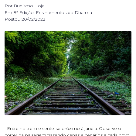
Por
Budismo Hoje
Em
8ª Edição
,
Ensinamentos do Dharma
Postou
20/02/2022
Entre no trem e sente-se próximo à janela. Observe o
correr da paisagem trazendo cenas e cenários a cada novo