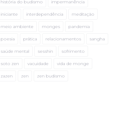
história do budismo
impermanência
iniciante
interdependência
meditação
meio ambiente
monges
pandemia
poesia
prática
relacionamentos
sangha
saúde mental
sesshin
sofrimento
soto zen
vacuidade
vida de monge
zazen
zen
zen budismo