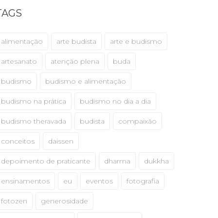
TAGS
alimentação
arte budista
arte e budismo
artesanato
atenção plena
buda
budismo
budismo e alimentação
budismo na prática
budismo no dia a dia
budismo theravada
budista
compaixão
conceitos
daissen
depoimento de praticante
dharma
dukkha
ensinamentos
eu
eventos
fotografia
fotozen
generosidade