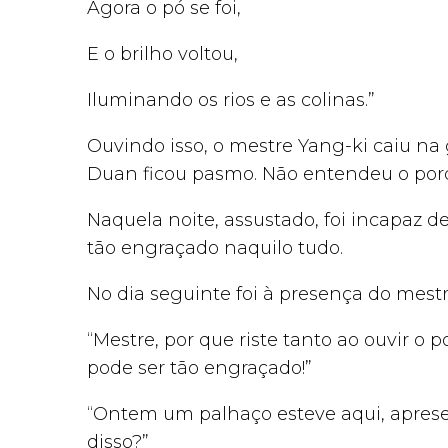
Agora o pó se foi,
E o brilho voltou,
Iluminando os rios e as colinas.”
Ouvindo isso, o mestre Yang-ki caiu n
Duan ficou pasmo. Não entendeu o porq
Naquela noite, assustado, foi incapaz d
tão engraçado naquilo tudo.
No dia seguinte foi à presença do mest
“Mestre, por que riste tanto ao ouvir 
pode ser tão engraçado!”
“Ontem um palhaço esteve aqui, apre
disso?”