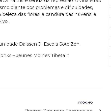
erca na triste senda da repressão. A vida é tão
smo diante dos problemas e dificuldades,
 beleza das flores, a candura das nuvens; e
ivo.
idade Daissen Ji. Escola Soto Zen.
onks – Jeunes Moines Tibetain
PRÓXIMO
Poema Zen para Tempos de