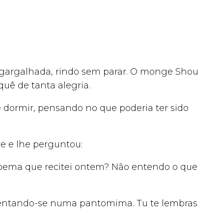
a gargalhada, rindo sem parar. O monge Shou
uê de tanta alegria.
e dormir, pensando no que poderia ter sido
re e lhe perguntou:
o poema que recitei ontem? Não entendo o que
sentando-se numa pantomima. Tu te lembras