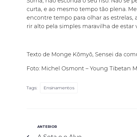
Sorria, não esconda o seu riso. Não se p
curta, e ao mesmo tempo tão plena. Me
encontre tempo para olhar as estrelas, a
rir alto pela simples maravilha de estar v
Texto de Monge Kōmyō, Sensei da comun
Foto: Michel Osmont – Young Tibetan M
Tags:
Ensinamentos
ANTERIOR
A Seta e o Alvo