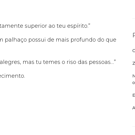
amente superior ao teu espírito.”
um palhaço possui de mais profundo do que
O
alegres, mas tu temes o riso das pessoas…”
Z
ecimento.
N
o
E
A