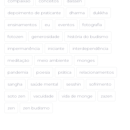
compaixão
conceitos
daissen
depoimento de praticante
dharma
dukkha
ensinamentos
eu
eventos
fotografia
fotozen
generosidade
história do budismo
impermanência
iniciante
interdependência
meditação
meio ambiente
monges
pandemia
poesia
prática
relacionamentos
sangha
saúde mental
sesshin
sofrimento
soto zen
vacuidade
vida de monge
zazen
zen
zen budismo