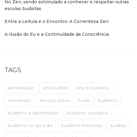
No Zen, sendo estimulado a conhecer e respeitar outras
escolas budistas
Entre a Leitura e o Encontro: A Correnteza Zen
A Ilusão do Eu e a Continuidade da Consciência
TAGS
alimentação
arte budista
arte e budismo
artesanato
atenção plena
buda
budismo
budismo e alimentação
budismo na prática
budismo no dia a dia
budismo theravada
budista