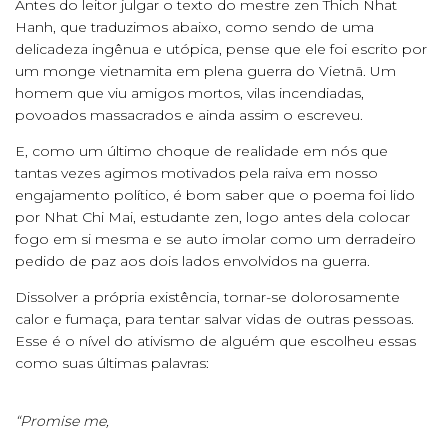
Antes do leitor julgar o texto do mestre zen Thich Nhat
Hanh, que traduzimos abaixo, como sendo de uma
delicadeza ingênua e utópica, pense que ele foi escrito por
um monge vietnamita em plena guerra do Vietnã. Um
homem que viu amigos mortos, vilas incendiadas,
povoados massacrados e ainda assim o escreveu.
E, como um último choque de realidade em nós que
tantas vezes agimos motivados pela raiva em nosso
engajamento político, é bom saber que o poema foi lido
por Nhat Chi Mai, estudante zen, logo antes dela colocar
fogo em si mesma e se auto imolar como um derradeiro
pedido de paz aos dois lados envolvidos na guerra.
Dissolver a própria existência, tornar-se dolorosamente
calor e fumaça, para tentar salvar vidas de outras pessoas.
Esse é o nível do ativismo de alguém que escolheu essas
como suas últimas palavras:
“Promise me,