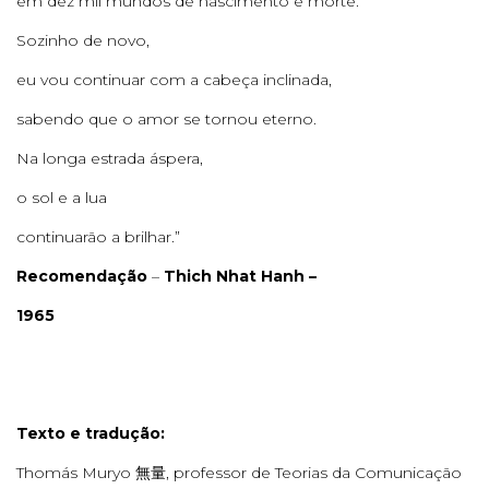
em dez mil mundos de nascimento e morte.
Sozinho de novo,
eu vou continuar com a cabeça inclinada,
sabendo que o amor se tornou eterno.
Na longa estrada áspera,
o sol e a lua
continuarão a brilhar.”
Recomendação
–
Thich
Nhat Hanh –
1965
Texto e tradução:
Thomás Muryo 無量, professor de Teorias da Comunicação