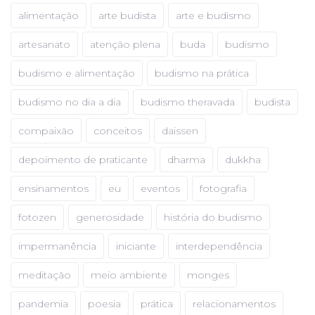
alimentação
arte budista
arte e budismo
artesanato
atenção plena
buda
budismo
budismo e alimentação
budismo na prática
budismo no dia a dia
budismo theravada
budista
compaixão
conceitos
daissen
depoimento de praticante
dharma
dukkha
ensinamentos
eu
eventos
fotografia
fotozen
generosidade
história do budismo
impermanência
iniciante
interdependência
meditação
meio ambiente
monges
pandemia
poesia
prática
relacionamentos