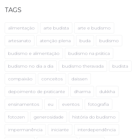
TAGS
alimentação
arte budista
arte e budismo
artesanato
atenção plena
buda
budismo
budismo e alimentação
budismo na prática
budismo no dia a dia
budismo theravada
budista
compaixão
conceitos
daissen
depoimento de praticante
dharma
dukkha
ensinamentos
eu
eventos
fotografia
fotozen
generosidade
história do budismo
impermanência
iniciante
interdependência