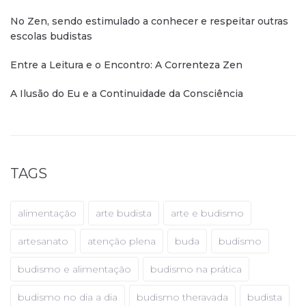
No Zen, sendo estimulado a conhecer e respeitar outras
escolas budistas
Entre a Leitura e o Encontro: A Correnteza Zen
A Ilusão do Eu e a Continuidade da Consciência
TAGS
alimentação
arte budista
arte e budismo
artesanato
atenção plena
buda
budismo
budismo e alimentação
budismo na prática
budismo no dia a dia
budismo theravada
budista