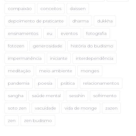
compaixão
conceitos
daissen
depoimento de praticante
dharma
dukkha
ensinamentos
eu
eventos
fotografia
fotozen
generosidade
história do budismo
impermanência
iniciante
interdependência
meditação
meio ambiente
monges
pandemia
poesia
prática
relacionamentos
sangha
saúde mental
sesshin
sofrimento
soto zen
vacuidade
vida de monge
zazen
zen
zen budismo