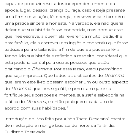
capaz de produzir resultados independentemente da
época, lugar, pessoa, crença ou raça, caso esteja presente
uma firme resolução, fé, energia, perseverança e também
uma prática sincera e honesta. Na verdade, ela não queria
deixar que sua história fosse conhecida, mas porque este
que lhes escreve, a quem ela reverencia muito, pediu-lhe
para fazê-lo, ela a escreveu em inglês e consentiu que fosse
traduzida para o tailandês, a fim de que eu pudesse lê-la.
Tendo lido sua história e refletido a respeito, considerei que
esta poderia ser útil para outras pessoas que estão
praticando o
Dhamma
. Por essa razão, estou permitindo
que seja impressa. Que todos os praticantes do
Dhamma
que lerem este livro possam escolher um ou outro aspecto
do
Dhamma
que lhes seja útil, e permitam que isso
fortifique seus corações e mentes, sua
sati
e sabedoria na
prática do
Dhamma
, e então pratiquem, cada um de
acordo com suas habilidades. ”
Introdução do livro feita por Ajahn Thate Desaransi, mestre
de meditação e monge budista do norte da Tailândia.
Budismo Theravada.