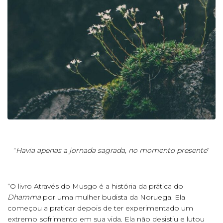
“
Havia apenas a jornada sagrada, no momento presente
”
“O livro Através do Musgo é a história da prática do
Dhamma
por uma mulher budista da Noruega. Ela
começou a praticar depois de ter experimentado um
extremo sofrimento em sua vida. Ela não desistiu e lutou