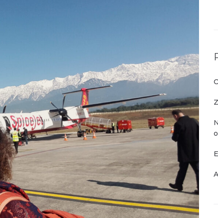
O
Z
N
o
E
A