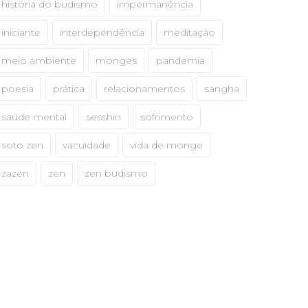
história do budismo
impermanência
iniciante
interdependência
meditação
meio ambiente
monges
pandemia
poesia
prática
relacionamentos
sangha
saúde mental
sesshin
sofrimento
soto zen
vacuidade
vida de monge
zazen
zen
zen budismo