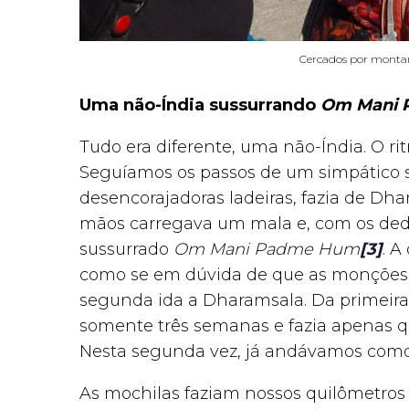
Cercados por monta
Uma não-Índia sussurrando
Om Mani 
Tudo era diferente, uma não-Índia. O ri
Seguíamos os passos de um simpático 
desencorajadoras ladeiras, fazia de Dh
mãos carregava um mala e, com os ded
sussurrado
Om Mani Padme Hum
[3]
. 
como se em dúvida de que as monções 
segunda ida a Dharamsala. Da primeir
somente três semanas e fazia apenas q
Nesta segunda vez, já andávamos como
As mochilas faziam nossos quilômetr