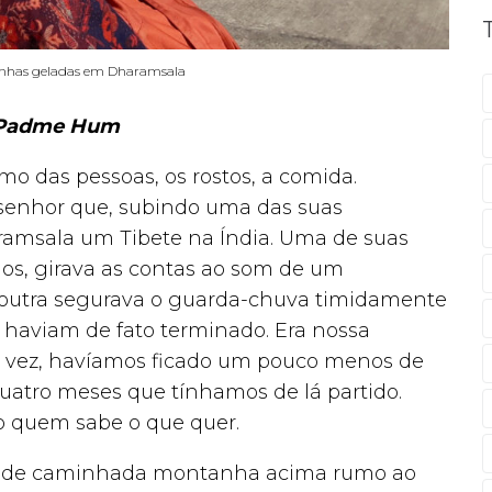
nhas geladas em Dharamsala
Padme Hum
tmo das pessoas, os rostos, a comida.
senhor que, subindo uma das suas
aramsala um Tibete na Índia. Uma de suas
os, girava as contas ao som de um
A outra segurava o guarda-chuva timidamente
haviam de fato terminado. Era nossa
a vez, havíamos ficado um pouco menos de
uatro meses que tínhamos de lá partido.
 quem sabe o que quer.
os de caminhada montanha acima rumo ao