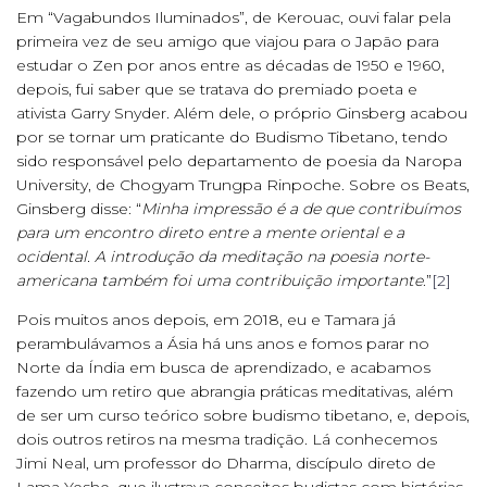
Em “Vagabundos Iluminados”, de Kerouac, ouvi falar pela
primeira vez de seu amigo que viajou para o Japão para
estudar o Zen por anos entre as décadas de 1950 e 1960,
depois, fui saber que se tratava do premiado poeta e
ativista Garry Snyder. Além dele, o próprio Ginsberg acabou
por se tornar um praticante do Budismo Tibetano, tendo
sido responsável pelo departamento de poesia da Naropa
University, de Chogyam Trungpa Rinpoche. Sobre os Beats,
Ginsberg disse: “
Minha impressão é a de que contribuímos
para um encontro direto entre a mente oriental e a
ocidental. A introdução da meditação na poesia norte-
americana também foi uma contribuição importante
.”
[2]
Pois muitos anos depois, em 2018, eu e Tamara já
perambulávamos a Ásia há uns anos e fomos parar no
Norte da Índia em busca de aprendizado, e acabamos
fazendo um retiro que abrangia práticas meditativas, além
de ser um curso teórico sobre budismo tibetano, e, depois,
dois outros retiros na mesma tradição. Lá conhecemos
Jimi Neal, um professor do Dharma, discípulo direto de