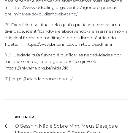
para receber e absorver os ensinamentos mais elevados”.
In:
https://www.odsalling.org/eventos/ngondro-praticas-
preliminares-do-budismo-tibetano/
[9]
Exercício espiritual pelo qual o praticante evoca uma
divindade, identificando-a e absorvendo-a em si mesmo – a
principal forma de meditação no budismo tântrico do
Tibete. In: https://www.britannica.com/topic/sadhana
[10]
Deidade cuja função é purificar as negatividades por
meio de seu puja de fogo específico jin−sek
(https://shiwalha.org.br/inicial/d/)
[11]
https://nalanda-monastery.eu/
ANTERIOR
O Sesshin Não é Sobre Mim, Meus Desejos e