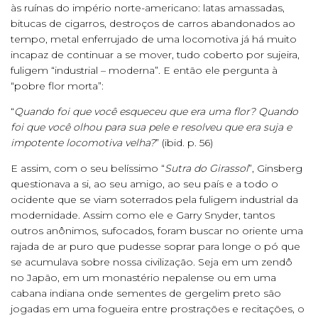
às ruínas do império norte-americano: latas amassadas,
bitucas de cigarros, destroços de carros abandonados ao
tempo, metal enferrujado de uma locomotiva já há muito
incapaz de continuar a se mover, tudo coberto por sujeira,
fuligem “industrial – moderna”. E então ele pergunta à
“pobre flor morta”:
“
Quando foi que você esqueceu que era uma flor? Quando
foi que você olhou para sua pele e resolveu que era suja e
impotente locomotiva velha?
” (ibid. p. 56)
E assim, com o seu belíssimo “
Sutra do Girassol
”, Ginsberg
questionava a si, ao seu amigo, ao seu país e a todo o
ocidente que se viam soterrados pela fuligem industrial da
modernidade. Assim como ele e Garry Snyder, tantos
outros anônimos, sufocados, foram buscar no oriente uma
rajada de ar puro que pudesse soprar para longe o pó que
se acumulava sobre nossa civilização. Seja em um zendô
no Japão, em um monastério nepalense ou em uma
cabana indiana onde sementes de gergelim preto são
jogadas em uma fogueira entre prostrações e recitações, o