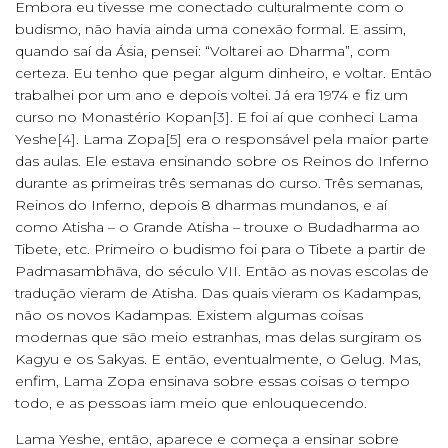
Embora eu tivesse me conectado culturalmente com o
budismo, não havia ainda uma conexão formal. E assim,
quando saí da Ásia, pensei: “Voltarei ao Dharma”, com
certeza. Eu tenho que pegar algum dinheiro, e voltar. Então
trabalhei por um ano e depois voltei. Já era 1974 e fiz um
curso no Monastério Kopan
[3]
. E foi aí que conheci Lama
Yeshe
[4]
. Lama Zopa
[5]
era o responsável pela maior parte
das aulas. Ele estava ensinando sobre os Reinos do Inferno
durante as primeiras três semanas do curso. Três semanas,
Reinos do Inferno, depois 8 dharmas mundanos, e aí
como Atisha – o Grande Atisha – trouxe o Budadharma ao
Tibete, etc. Primeiro o budismo foi para o Tibete a partir de
Padmasambhāva, do século VII. Então as novas escolas de
tradução vieram de Atisha. Das quais vieram os Kadampas,
não os novos Kadampas. Existem algumas coisas
modernas que são meio estranhas, mas delas surgiram os
Kagyu e os Sakyas. E então, eventualmente, o Gelug. Mas,
enfim, Lama Zopa ensinava sobre essas coisas o tempo
todo, e as pessoas iam meio que enlouquecendo.
Lama Yeshe, então, aparece e começa a ensinar sobre