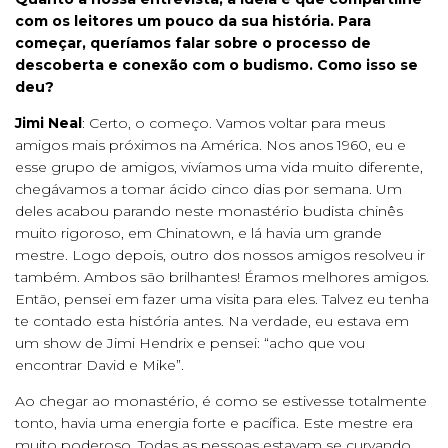
com os leitores um pouco da sua história. Para
começar, queríamos falar sobre o processo de
descoberta e conexão com o budismo. Como isso se
deu?
Jimi Neal
: Certo, o começo. Vamos voltar para meus
amigos mais próximos na América. Nos anos 1960, eu e
esse grupo de amigos, vivíamos uma vida muito diferente,
chegávamos a tomar ácido cinco dias por semana. Um
deles acabou parando neste monastério budista chinês
muito rigoroso, em Chinatown, e lá havia um grande
mestre. Logo depois, outro dos nossos amigos resolveu ir
também. Ambos são brilhantes! Éramos melhores amigos.
Então, pensei em fazer uma visita para eles. Talvez eu tenha
te contado esta história antes. Na verdade, eu estava em
um show de Jimi Hendrix e pensei: “acho que vou
encontrar David e Mike”.
Ao chegar ao monastério, é como se estivesse totalmente
tonto, havia uma energia forte e pacífica. Este mestre era
muito poderoso. Todas as pessoas estavam se curvando,