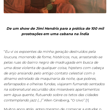
De um show de Jimi Hendrix para a prática de 100 mil
prostrações em uma cabana na Índia
“
Eu vi os expoentes da minha geração destruídos pela
loucura, morrendo de fome, histéricos, nus, arrastando-se
pelas ruas do bairro negro de madrugada em busca de
uma dose violenta de qualquer coisa, hipsters com cabeça
de anjo ansiando pelo antigo contato celestial com o
dínamo estrelado da maquinaria da noite, que pobres,
esfarrapados e olheiras fundas, viajaram fumando sentados
na sobrenatural escuridão dos miseráveis apartamentos
sem água quente, flutuando sobre os tetos das cidades
contemplando jazz (…)”
Allen Ginsberg, “O Uivo”.
[1]
Muitos anos atrás, antes mesmo de começar a estudar o