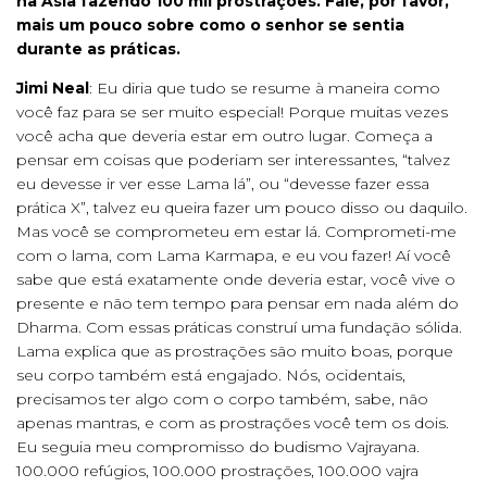
na Ásia fazendo 100 mil prostrações. Fale, por favor,
mais um pouco sobre como o senhor se sentia
durante as práticas.
Jimi Neal
: Eu diria que tudo se resume à maneira como
você faz para se ser muito especial! Porque muitas vezes
você acha que deveria estar em outro lugar. Começa a
pensar em coisas que poderiam ser interessantes, “talvez
eu devesse ir ver esse Lama lá”, ou “devesse fazer essa
prática X”, talvez eu queira fazer um pouco disso ou daquilo.
Mas você se comprometeu em estar lá. Comprometi-me
com o lama, com Lama Karmapa, e eu vou fazer! Aí você
sabe que está exatamente onde deveria estar, você vive o
presente e não tem tempo para pensar em nada além do
Dharma. Com essas práticas construí uma fundação sólida.
Lama explica que as prostrações são muito boas, porque
seu corpo também está engajado. Nós, ocidentais,
precisamos ter algo com o corpo também, sabe, não
apenas mantras, e com as prostrações você tem os dois.
Eu seguia meu compromisso do budismo Vajrayana.
100.000 refúgios, 100.000 prostrações, 100.000 vajra