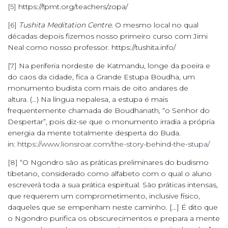
[5]
https://fpmt.org/teachers/zopa/
[6]
Tushita Meditation Centre
. O mesmo local no qual
décadas depois fizemos nosso primeiro curso com Jimi
Neal como nosso professor. https://tushita.info/
[7]
Na periferia nordeste de Katmandu, longe da poeira e
do caos da cidade, fica a Grande Estupa Boudha, um
monumento budista com mais de oito andares de
altura. (…) Na língua nepalesa, a estupa é mais
frequentemente chamada de Boudhanath, “o Senhor do
Despertar”, pois diz-se que o monumento irradia a própria
energia da mente totalmente desperta do Buda.
in:
https://www.lionsroar.com/the-story-behind-the-stupa/
[8]
“O Ngondro são as práticas preliminares do budismo
tibetano, considerado como alfabeto com o qual o aluno
escreverá toda a sua prática espiritual. São práticas intensas,
que requerem um comprometimento, inclusive físico,
daqueles que se empenham neste caminho. […] É dito que
o Ngondro purifica os obscurecimentos e prepara a mente