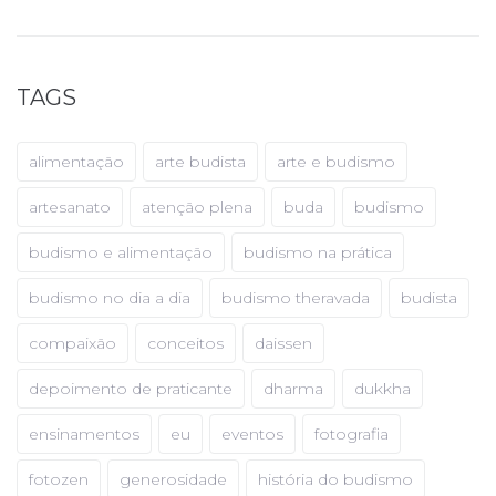
TAGS
alimentação
arte budista
arte e budismo
artesanato
atenção plena
buda
budismo
budismo e alimentação
budismo na prática
budismo no dia a dia
budismo theravada
budista
compaixão
conceitos
daissen
depoimento de praticante
dharma
dukkha
ensinamentos
eu
eventos
fotografia
fotozen
generosidade
história do budismo