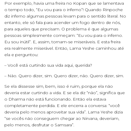
Por exemplo, havia uma freira no Kopan que se lamentava
o tempo todo, “Eu vou para o inferno”! Quando Rinpoche
diz inferno algumas pessoas levam para o sentido literal. No
entanto, ele só fala para acender um fogo dentro de nós,
para aqueles que precisam. O problema é que algumas
pessoas simplesmente começam: “Eu vou para o inferno.
Eu sou inútil”. E, assim, tornam-se miseráveis. E esta freira
era realmente miserável. Então, Lama Yeshe caminhou até
ela e perguntou:
– Você está curtindo sua vida aqui, querida?
– Não. Quero dizer, sim. Quero dizer, não. Quero dizer, sim.
Se ela dissesse sim, bem, isso é ruim, porque ela não
deveria estar curtindo a vida. E se ela diz “não”, significa que
o Dharma não está funcionando. Então ela estava
completamente perdida. E ele encerra a conversa: “você
deveria pelo menos aproveitar sua vida”. Lama Yeshe dizia
“se vocês não conseguem chegar ao Nirvana, deveriam,
pelo menos, desfrutar o Samsara”.