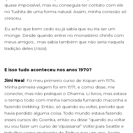
quase impossível, mas eu conseguia ter contato com ele
no Tushita de uma forma natural. Assim, minha conexão só
cresceu.
Eu acho que bem cedo eu já sabia que eu iria ser um
monge. Desde quando entrei no monastério chinês com
meus amigos… mas sabia também que não seria naquela
tradição deles (
risos
).
E isso tudo aconteceu nos anos 1970?
Jimi Neal
: Fiz meu primeiro curso de Kopan em 1974.
Minha primeira viagem foi em 1971, e como disse, me
conectei, mas não pratiquei o Dharma. Li livros, mas estava
o tempo todo com minha namorada fumando maconha e
fazendo trekking. Então, só quando eu voltei, percebi que
havia perdido alguma coisa. Todo mundo estava fazendo
esses cursos do Goenka, então eu disse “quando eu voltar
eu vou fazer um curso de Vipassana!” Voltei para Seattle e
trabalhei como motorista de ônibus por um ano. Assim,