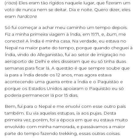
(
risos
) Eles eram tão rígidos naquele lugar, que fizeram um
voto de nunca nem se deitar. Dia e noite. Quero dizer, eles
eram
hardcore
.
Só fui começar a achar meu caminho um tempo depois.
Fiz a minha primeira viagem à Índia, em 1971, e,
bum
, me
conectei! A Índia é minha casa. Na verdade, eu estava no
Nepal na maior parte do tempo, porque quando cheguei à
Índia, vindo do Afeganistão, fui ao setor de imigração no
aeroporto de Delhi e eles disseram que eu só tinha duas
semanas para ficar lá. A questão é que sempre soube que
ia para a Índia desde os 12 anos, mas agora estava
acontecendo uma guerra entre a Índia e o Paquistão e
porque os Estados Unidos apoiaram o Paquistão eu só
poderia permanecer lá por 15 dias.
Bem, fui para o Nepal e me envolvi com esse outro país
também. Eu via aquelas estupas, ia aos pujas. Desta
primeira vez, porém, foi a época em que eu estava muito
envolvido com minha namorada, e passávamos a maior
parte do tempo fazendo trekking, essas outras coisas.