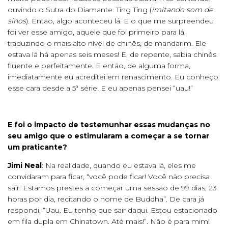
ouvindo o Sutra do Diamante. Ting Ting (
imitando som de
sinos
). Então, algo aconteceu lá. E o que me surpreendeu
foi ver esse amigo, aquele que foi primeiro para lá,
traduzindo o mais alto nível de chinês, de mandarim. Ele
estava lá há apenas seis meses! E, de repente, sabia chinês
fluente e perfeitamente. E então, de alguma forma,
imediatamente eu acreditei em renascimento. Eu conheço
esse cara desde a 5ª série. E eu apenas pensei “uau!”
E foi o impacto de testemunhar essas mudanças no
seu amigo que o estimularam a começar a se tornar
um praticante?
Jimi Neal
: Na realidade, quando eu estava lá, eles me
convidaram para ficar, “você pode ficar! Você não precisa
sair. Estamos prestes a começar uma sessão de 99 dias, 23
horas por dia, recitando o nome de Buddha”. De cara já
respondi, “Uau. Eu tenho que sair daqui. Estou estacionado
em fila dupla em Chinatown. Até mais!”. Não é para mim!