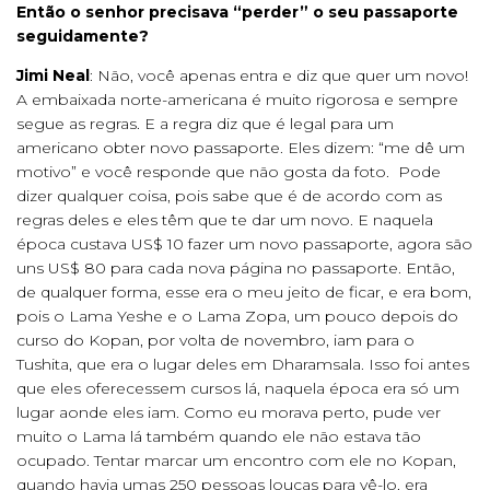
Então o senhor precisava “perder” o seu passaporte
seguidamente?
Jimi Neal
: Não, você apenas entra e diz que quer um novo!
A embaixada norte-americana é muito rigorosa e sempre
segue as regras. E a regra diz que é legal para um
americano obter novo passaporte. Eles dizem: “me dê um
motivo” e você responde que não gosta da foto. Pode
dizer qualquer coisa, pois sabe que é de acordo com as
regras deles e eles têm que te dar um novo. E naquela
época custava US$ 10 fazer um novo passaporte, agora são
uns US$ 80 para cada nova página no passaporte. Então,
de qualquer forma, esse era o meu jeito de ficar, e era bom,
pois o Lama Yeshe e o Lama Zopa, um pouco depois do
curso do Kopan, por volta de novembro, iam para o
Tushita, que era o lugar deles em Dharamsala. Isso foi antes
que eles oferecessem cursos lá, naquela época era só um
lugar aonde eles iam. Como eu morava perto, pude ver
muito o Lama lá também quando ele não estava tão
ocupado. Tentar marcar um encontro com ele no Kopan,
quando havia umas 250 pessoas loucas para vê-lo, era