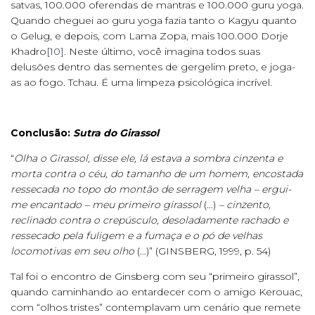
satvas, 100.000 oferendas de mantras e 100.000 guru yoga.
Quando cheguei ao guru yoga fazia tanto o Kagyu quanto
o Gelug, e depois, com Lama Zopa, mais 100.000 Dorje
Khadro
[10]
. Neste último, você imagina todos suas
delusões dentro das sementes de gergelim preto, e joga-
as ao fogo. Tchau. É uma limpeza psicológica incrível.
Conclusão:
Sutra do Girassol
“
Olha o Girassol, disse ele, lá estava a sombra cinzenta e
morta contra o céu, do tamanho de um homem, encostada
ressecada no topo do montão de serragem velha – ergui-
me encantado – meu primeiro girassol
(…)
– cinzento,
reclinado contra o crepúsculo, desoladamente rachado e
ressecado pela fuligem e a fumaça e o pó de velhas
locomotivas em seu olho
(…)” (GINSBERG, 1999, p. 54)
Tal foi o encontro de Ginsberg com seu “primeiro girassol”,
quando caminhando ao entardecer com o amigo Kerouac,
com “olhos tristes” contemplavam um cenário que remete