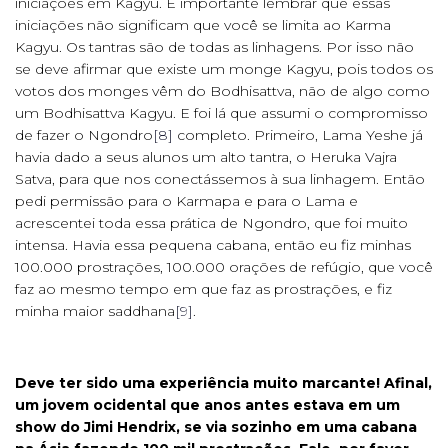
iniciações em Kagyu. É importante lembrar que essas
iniciações não significam que você se limita ao Karma
Kagyu. Os tantras são de todas as linhagens. Por isso não
se deve afirmar que existe um monge Kagyu, pois todos os
votos dos monges vêm do Bodhisattva, não de algo como
um Bodhisattva Kagyu. E foi lá que assumi o compromisso
de fazer o Ngondro
[8]
completo. Primeiro, Lama Yeshe já
havia dado a seus alunos um alto tantra, o Heruka Vajra
Satva, para que nos conectássemos à sua linhagem. Então
pedi permissão para o Karmapa e para o Lama e
acrescentei toda essa prática de Ngondro, que foi muito
intensa. Havia essa pequena cabana, então eu fiz minhas
100.000 prostrações, 100.000 orações de refúgio, que você
faz ao mesmo tempo em que faz as prostrações, e fiz
minha maior saddhana
[9]
.
Deve ter sido uma experiência muito marcante! Afinal,
um jovem ocidental que anos antes estava em um
show do Jimi Hendrix, se via sozinho em uma cabana