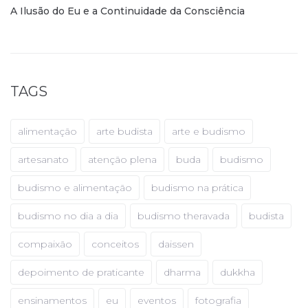
A Ilusão do Eu e a Continuidade da Consciência
TAGS
alimentação
arte budista
arte e budismo
artesanato
atenção plena
buda
budismo
budismo e alimentação
budismo na prática
budismo no dia a dia
budismo theravada
budista
compaixão
conceitos
daissen
depoimento de praticante
dharma
dukkha
ensinamentos
eu
eventos
fotografia