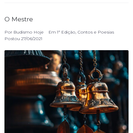
O Mestre
Por
Budismo Hoje
Em
1ª Edição
,
Contos e Poesias
Postou
27/06/2021