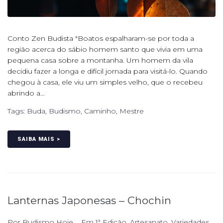
Conto Zen Budista "Boatos espalharam-se por toda a
região acerca do sábio homem santo que vivia em uma
pequena casa sobre a montanha. Um homem da vila
decidiu fazer a longa e difícil jornada para visitá-lo. Quando
chegou à casa, ele viu um simples velho, que o recebeu
abrindo a...
Tags:
Buda
,
Budismo
,
Caminho
,
Mestre
SAIBA MAIS >
Lanternas Japonesas – Chochin
Por
Budismo Hoje
Em
1ª Edição
,
Artesanato
,
Variedades